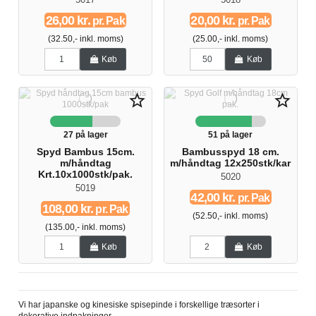
26,00 kr.
20,00 kr.
pr. Pak
pr. Pak
(32.50,- inkl. moms)
(25.00,- inkl. moms)
Køb
Køb
star_border
star_border
27 på lager
51 på lager
Spyd Bambus 15cm.
Bambusspyd 18 cm.
m/håndtag
m/håndtag 12x250stk/kar
Krt.10x1000stk/pak.
5020
5019
42,00 kr.
pr. Pak
108,00 kr.
pr. Pak
(52.50,- inkl. moms)
(135.00,- inkl. moms)
Køb
Køb
Vi har japanske og kinesiske spisepinde i forskellige træsorter i
dekorative indpakninger.