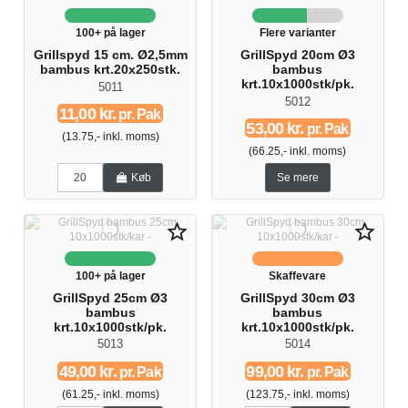
100+ på lager
Flere varianter
Grillspyd 15 cm. Ø2,5mm
GrillSpyd 20cm Ø3
bambus krt.20x250stk.
bambus
krt.10x1000stk/pk.
5011
5012
11,00 kr.
pr. Pak
53,00 kr.
pr. Pak
(13.75,- inkl. moms)
(66.25,- inkl. moms)
Køb
Se mere
star_border
star_border
100+ på lager
Skaffevare
GrillSpyd 25cm Ø3
GrillSpyd 30cm Ø3
bambus
bambus
krt.10x1000stk/pk.
krt.10x1000stk/pk.
5013
5014
49,00 kr.
99,00 kr.
pr. Pak
pr. Pak
(61.25,- inkl. moms)
(123.75,- inkl. moms)