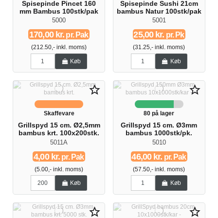
Spisepinde Pincet 160
Spisepinde Sushi 21cm
mm Bambus 100stk/pak
bambus Natur 100stk/pak
5000
5001
170,00 kr.
25,00 kr.
pr. Pak
pr. Pk
(212.50,- inkl. moms)
(31.25,- inkl. moms)
Køb
Køb
star_border
star_border
Skaffevare
80 på lager
Grillspyd 15 cm. Ø2,5mm
Grillspyd 15 cm. Ø3mm
bambus krt. 100x200stk.
bambus 1000stk/pk.
5011A
5010
4,00 kr.
46,00 kr.
pr. Pak
pr. Pak
(5.00,- inkl. moms)
(57.50,- inkl. moms)
Køb
Køb
star_border
star_border