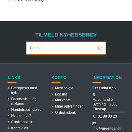
TILMELD NYHEDSBREV
LINKS
KONTO
INFORMATION
Bæreposer med
Mest solgte
Greendal ApS
tryk
Log ind
Facadeskilte og
Farverland 5
Min konto
reklame
Bygning i, 2600
Mine oplysninger
Glostrup
Handelsbetingelser
Ordrehistorik
Hvem er vi ?
31 88 03 23
Cookiepolitik
Kontakt os
info@greendal.dk