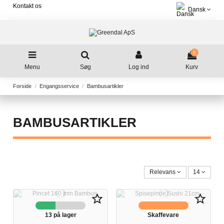
Kontakt os
Dansk
0
Menu
Søg
Log ind
Kurv
Forside
Engangsservice
Bambusartikler
BAMBUSARTIKLER
Relevans
14
star_border
star_border
13 på lager
Skaffevare