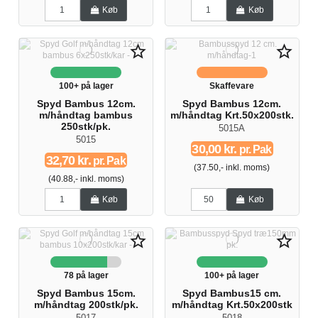
Køb
Køb
star_border
star_border
100+ på lager
Skaffevare
Spyd Bambus 12cm.
Spyd Bambus 12cm.
m/håndtag bambus
m/håndtag Krt.50x200stk.
250stk/pk.
5015A
5015
30,00 kr.
pr. Pak
32,70 kr.
pr. Pak
(37.50,- inkl. moms)
(40.88,- inkl. moms)
Køb
Køb
star_border
star_border
78 på lager
100+ på lager
Spyd Bambus 15cm.
Spyd Bambus15 cm.
m/håndtag 200stk/pk.
m/håndtag Krt.50x200stk
5017
5018