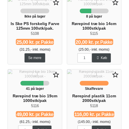
star_border
star_border
Ikke på lager
8 på lager
Is Ske PS forskelig Farve
Rørepind træ bio 14cm
125mm 100stk/pak.
1000stk/pak
5108
5115
25,00 kr.
20,00 kr.
pr. Pakke
pr. Pakke
(31.25,- inkl. moms)
(25.00,- inkl. moms)
Se mere
Køb
star_border
star_border
41 på lager
Skaffevare
Rørepind træ bio 19cm
Rørepind plastik 11cm
1000stk/pak
2000stk/pak
5116
5118
49,00 kr.
116,00 kr.
pr. Pakke
pr. Pakke
(61.25,- inkl. moms)
(145.00,- inkl. moms)