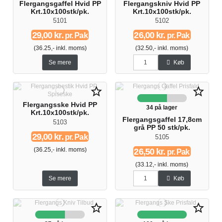
Flergangsgaffel Hvid PP
Flergangskniv Hvid PP
Krt.10x100stk/pk.
Krt.10x100stk/pk.
5101
5102
29,00 kr.
26,00 kr.
pr. Pak
pr. Pak
(36.25,- inkl. moms)
(32.50,- inkl. moms)
Se mere
Køb
star_border
star_border
Flergangsske Hvid PP
34 på lager
Krt.10x100stk/pk.
Flergangsgaffel 17,8cm
5103
grå PP 50 stk/pk.
29,00 kr.
pr. Pak
5105
(36.25,- inkl. moms)
26,50 kr.
pr. Pak
(33.12,- inkl. moms)
Se mere
Køb
star_border
star_border