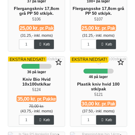
37 på lager
100+ på lager
Flergangskniv 17,8cm
Flergangsske 17,8cm grå
grå PP 50 stk/pk.
PP 50 stk/pk.
5106
5107
25,00 kr.
25,00 kr.
pr. Pak
pr. Pak
(31.25,- inkl. moms)
(31.25,- inkl. moms)
Køb
Køb
EKSTRA NEDSAT!
EKSTRA NEDSAT!
star_border
star_border
-50%
36 på lager
46 på lager
Kniv Bio Hvid
10x100stk/kar
Plastik kniv hvid 100
stk/pak
5124
5121
35,00 kr.
pr. Pakke
30,00 kr.
pr. Pak
70,00 kr.
(43.75,- inkl. moms)
(37.50,- inkl. moms)
Køb
Køb