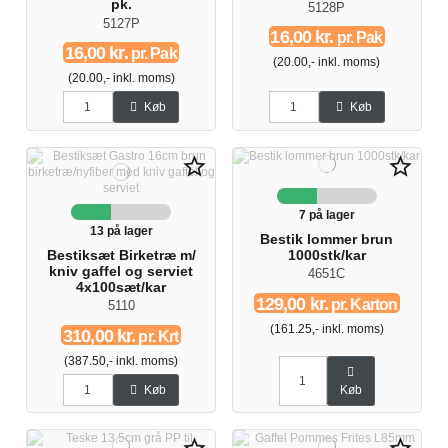
pk.
5128P
5127P
16,00 kr.
pr. Pak
16,00 kr.
pr. Pak
(20.00,- inkl. moms)
(20.00,- inkl. moms)
Køb
Køb
star_border
star_border
7 på lager
13 på lager
Bestik lommer brun
Bestiksæt Birketræ m/
1000stk/kar
kniv gaffel og serviet
4651C
4x100sæt/kar
129,00 kr.
pr. Karton
5110
(161.25,- inkl. moms)
310,00 kr.
pr. Krt
(387.50,- inkl. moms)
Køb
Køb