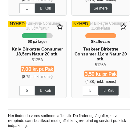
Køb
Se mere
NYHED
NYHED
star_border
star_border
68 på lager
Skaffevare
Kniv Birketræ Consumer
Teskeer Birketræ
18,5cm Natur 20 stk.
Consumer 11cm Natur 20
stk.
5125A
5125A
7,00 kr.
pr. Pak
3,50 kr.
pr. Pak
(8.75,- inkl. moms)
(4.38,- inkl. moms)
Køb
Køb
Her finder du vores sortiment af bestik. Du finder også gafler, knive,
rørepinde samt bestiksæt med gaffel, kniv, rørepind og serviet i praktisk
indpakning.