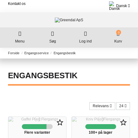
Kontakt os
Dansk
0
Menu
Søg
Log ind
Kurv
Forside
Engangsservice
Engangsbestik
ENGANGSBESTIK
Relevans
24
star_border
star_border
Flere varianter
100+ på lager