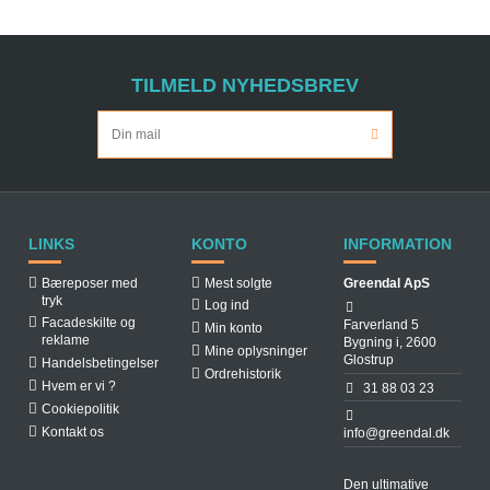
TILMELD NYHEDSBREV
LINKS
KONTO
INFORMATION
Bæreposer med
Mest solgte
Greendal ApS
tryk
Log ind
Facadeskilte og
Farverland 5
Min konto
reklame
Bygning i, 2600
Mine oplysninger
Glostrup
Handelsbetingelser
Ordrehistorik
Hvem er vi ?
31 88 03 23
Cookiepolitik
Kontakt os
info@greendal.dk
Den ultimative