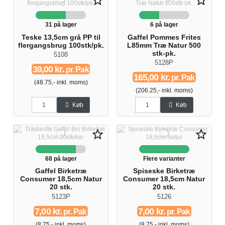
star_border
star_border
31 på lager
6 på lager
Teske 13,5cm grå PP til
Gaffel Pommes Frites
flergangsbrug 100stk/pk.
L85mm Træ Natur 500
stk-pk.
5108
5128P
39,00 kr.
pr. Pak
165,00 kr.
pr. Pak
(48.75,- inkl. moms)
(206.25,- inkl. moms)
Køb
Køb
star_border
star_border
68 på lager
Flere varianter
Gaffel Birketræ
Spiseske Birketræ
Consumer 18,5cm Natur
Consumer 18,5cm Natur
20 stk.
20 stk.
5123P
5126
7,00 kr.
7,00 kr.
pr. Pak
pr. Pak
(8.75,- inkl. moms)
(8.75,- inkl. moms)