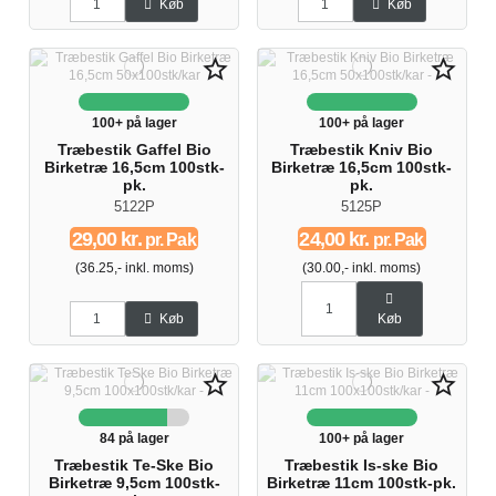
Køb
Køb
star_border
star_border
100+ på lager
100+ på lager
Træbestik Gaffel Bio
Træbestik Kniv Bio
Birketræ 16,5cm 100stk-
Birketræ 16,5cm 100stk-
pk.
pk.
5122P
5125P
29,00 kr.
24,00 kr.
pr. Pak
pr. Pak
(36.25,- inkl. moms)
(30.00,- inkl. moms)
Køb
Køb
star_border
star_border
84 på lager
100+ på lager
Træbestik Te-Ske Bio
Træbestik Is-ske Bio
Birketræ 9,5cm 100stk-
Birketræ 11cm 100stk-pk.