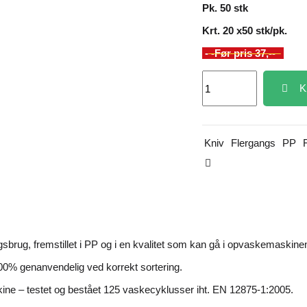
Pk. 50 stk
Krt. 20 x50 stk/pk.
-
-Før pris 37,--
K
Kniv
Flergangs
PP
gsbrug, fremstillet i PP og i en kvalitet som kan gå i opvaskemaskine
0% genanvendelig ved korrekt sortering.
ne – testet og bestået 125 vaskecyklusser iht. EN 12875-1:2005.