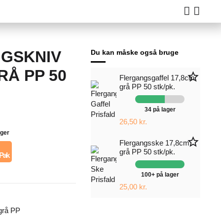
GSKNIV
Du kan måske også bruge
RÅ PP 50
star_border
Flergangsgaffel 17,8cm
grå PP 50 stk/pk.
34 på lager
26,50 kr.
ager
star_border
Flergangsske 17,8cm
grå PP 50 stk/pk.
 Pak
100+ på lager
25,00 kr.
grå PP