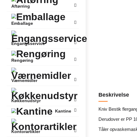
Aftørring
Emballage
Engangsservice
Rengøring
Værnemidler
Beskrivelse
Køkkenudstyr
Kniv Bestik flergan
Kantine
Derudover er PP 10
Tåler opvaskemaski
Kontorartikler