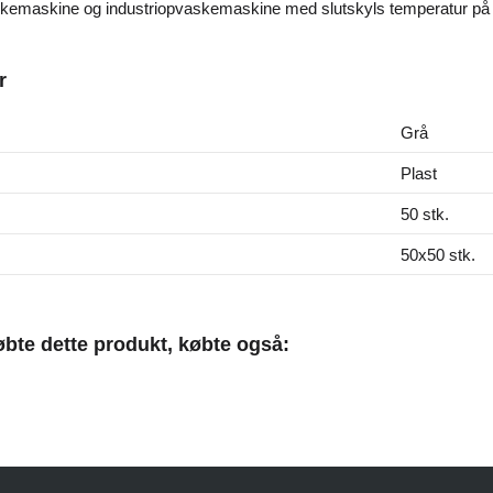
skemaskine og industriopvaskemaskine med slutskyls temperatur på
r
Grå
Plast
50 stk.
50x50 stk.
bte dette produkt, købte også: