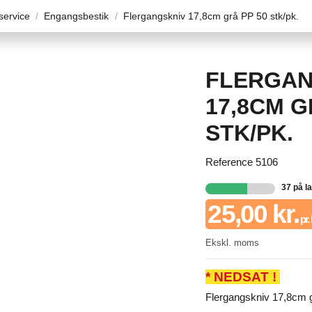
ervice
Engangsbestik
Flergangskniv 17,8cm grå PP 50 stk/pk.
FLERGAN
17,8CM G
STK/PK.
Reference
5106
37 på l
25,00 kr.
pr.
Ekskl. moms
* NEDSAT !
Flergangskniv 17,8cm 