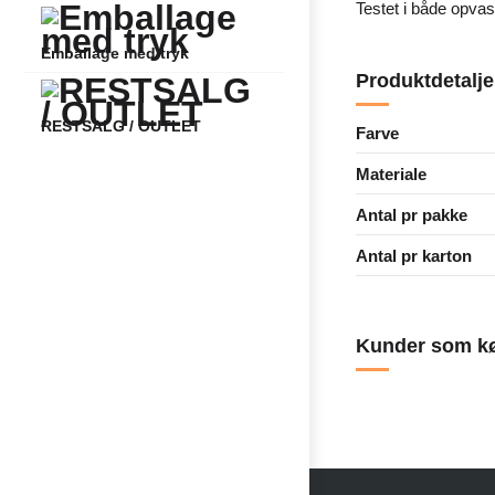
Testet i både opva
Emballage med tryk
Produktdetalje
RESTSALG / OUTLET
Farve
Materiale
Antal pr pakke
Antal pr karton
Kunder som kø