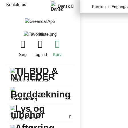
Kontakt os
Dansk
Forside
Engangss
Søg
Log ind
Kurv
TILBUD & NYHEDER
Borddækning
Lys og tilbehør