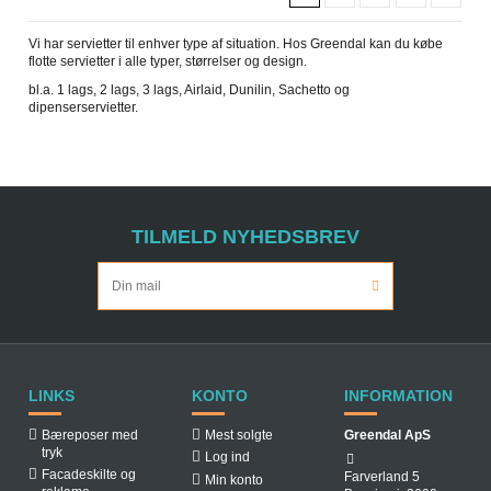
Vi har servietter til enhver type af situation. Hos Greendal kan du købe
flotte servietter i alle typer, størrelser og design.
bl.a. 1 lags, 2 lags, 3 lags, Airlaid, Dunilin, Sachetto og
dipenserservietter.
TILMELD NYHEDSBREV
LINKS
KONTO
INFORMATION
Bæreposer med
Mest solgte
Greendal ApS
tryk
Log ind
Facadeskilte og
Farverland 5
Min konto