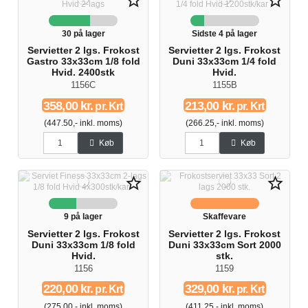
star_border
star_border
30 på lager
Sidste 4 på lager
Servietter 2 lgs. Frokost
Servietter 2 lgs. Frokost
Gastro 33x33cm 1/8 fold
Duni 33x33cm 1/4 fold
Hvid. 2400stk
Hvid.
1156C
1155B
358,00 kr.
213,00 kr.
pr. Krt
pr. Krt
(447.50,- inkl. moms)
(266.25,- inkl. moms)
Køb
Køb
star_border
star_border
9 på lager
Skaffevare
Servietter 2 lgs. Frokost
Servietter 2 lgs. Frokost
Duni 33x33cm 1/8 fold
Duni 33x33cm Sort 2000
Hvid.
stk.
1156
1159
220,00 kr.
329,00 kr.
pr. Krt
pr. Krt
(275.00,- inkl. moms)
(411.25,- inkl. moms)