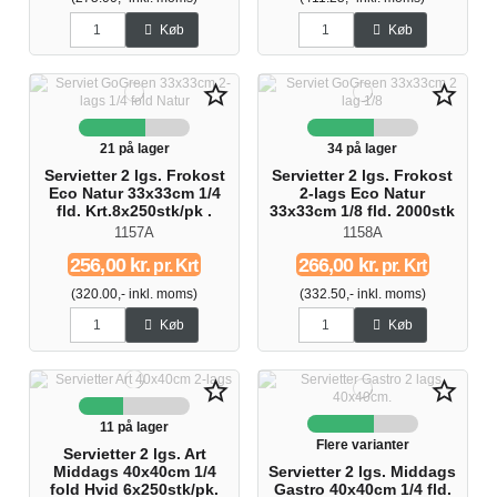
Køb
Køb
star_border
star_border
21 på lager
34 på lager
Servietter 2 lgs. Frokost
Servietter 2 lgs. Frokost
Eco Natur 33x33cm 1/4
2-lags Eco Natur
fld. Krt.8x250stk/pk .
33x33cm 1/8 fld. 2000stk
1157A
1158A
256,00 kr.
266,00 kr.
pr. Krt
pr. Krt
(320.00,- inkl. moms)
(332.50,- inkl. moms)
Køb
Køb
star_border
star_border
11 på lager
Flere varianter
Servietter 2 lgs. Art
Middags 40x40cm 1/4
Servietter 2 lgs. Middags
fold Hvid 6x250stk/pk.
Gastro 40x40cm 1/4 fld.