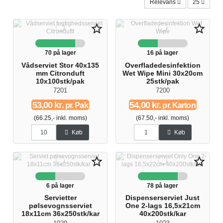
Relevans
25
star_border
star_border
70 på lager
16 på lager
Vådserviet Stor 40x135
Overfladedesinfektion
mm Citronduft
Wet Wipe Mini 30x20cm
10x100stk/pak
25stk/pak
7201
7200
53,00 kr.
54,00 kr.
pr. Pak
pr. Karton
(66.25,- inkl. moms)
(67.50,- inkl. moms)
Køb
Køb
star_border
star_border
6 på lager
78 på lager
Servietter
Dispenserserviet Just
pølsevognsserviet
One 2-lags 16,5x21cm
18x11cm 36x250stk/kar
40x200stk/kar