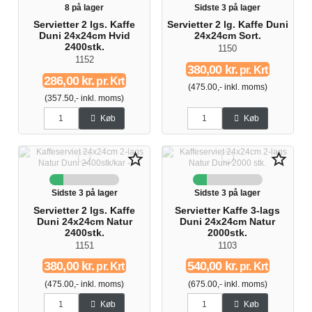
8 på lager
Sidste 3 på lager
Servietter 2 lgs. Kaffe
Servietter 2 lg. Kaffe Duni
Duni 24x24cm Hvid
24x24cm Sort.
2400stk.
1150
1152
380,00 kr.
pr. Krt
286,00 kr.
pr. Krt
(475.00,- inkl. moms)
(357.50,- inkl. moms)
Køb
Køb
star_border
star_border
Sidste 3 på lager
Sidste 3 på lager
Servietter 2 lgs. Kaffe
Servietter Kaffe 3-lags
Duni 24x24cm Natur
Duni 24x24cm Natur
2400stk.
2000stk.
1151
1103
380,00 kr.
540,00 kr.
pr. Krt
pr. Krt
(475.00,- inkl. moms)
(675.00,- inkl. moms)
Køb
Køb