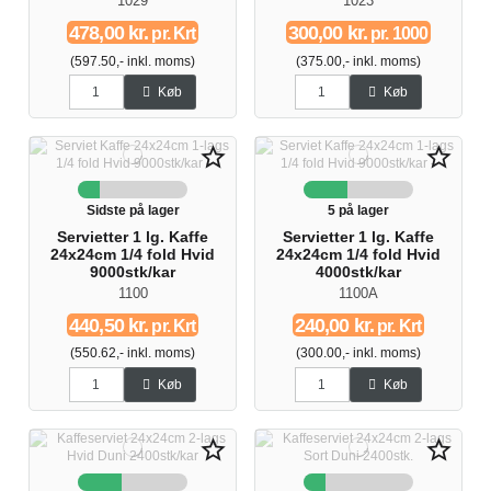
1029
1023
478,00 kr.
300,00 kr.
pr. Krt
pr. 1000
(597.50,- inkl. moms)
(375.00,- inkl. moms)
Køb
Køb
star_border
star_border
Sidste på lager
5 på lager
Servietter 1 lg. Kaffe
Servietter 1 lg. Kaffe
24x24cm 1/4 fold Hvid
24x24cm 1/4 fold Hvid
9000stk/kar
4000stk/kar
1100
1100A
440,50 kr.
240,00 kr.
pr. Krt
pr. Krt
(550.62,- inkl. moms)
(300.00,- inkl. moms)
Køb
Køb
star_border
star_border