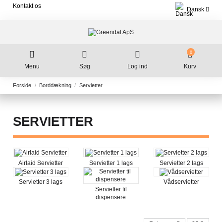
Kontakt os
Dansk
0
Menu
Søg
Log ind
Kurv
Forside
Borddækning
Servietter
SERVIETTER
Airlaid Servietter
Servietter 1 lags
Servietter 2 lags
Servietter 3 lags
Vådservietter
Servietter til
dispensere