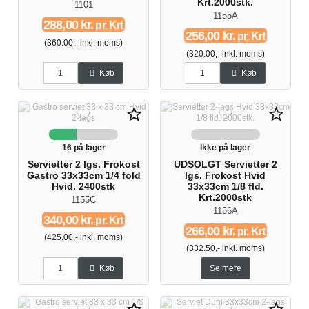
Krt.2000stk.
1101
1155A
288,00 kr.
pr. Krt
256,00 kr.
pr. Krt
(360.00,- inkl. moms)
(320.00,- inkl. moms)
Køb
Køb
star_border
star_border
16 på lager
Ikke på lager
Servietter 2 lgs. Frokost
UDSOLGT Servietter 2
Gastro 33x33cm 1/4 fold
lgs. Frokost Hvid
Hvid. 2400stk
33x33cm 1/8 fld.
Krt.2000stk
1155C
1156A
340,00 kr.
pr. Krt
266,00 kr.
pr. Krt
(425.00,- inkl. moms)
(332.50,- inkl. moms)
Køb
Se mere