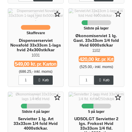
star_border
star_border
Sidste på lager
Skaffevare
Økonomiserviet 1 lg.
Dispenserserviet
Gast. 33x33cm 1/4 fold
Novafold 33x33cm 1-lags
Hvid 6000stk/kar
hvid 24x300stk/kar
1102
1031
420,00 kr.
pr. Krt
549,00 kr.
pr. Karton
(525.00,- inkl. moms)
(686.25,- inkl. moms)
Køb
Køb
star_border
star_border
Sidste 4 på lager
5 på lager
Servietter 1 lg. Art
UDSOLGT Servietter 2
33x33cm 1/4 fold Hvid
lgs. Frokost Hvid
4000stk/kar.
33x33cm 1/4 fld.