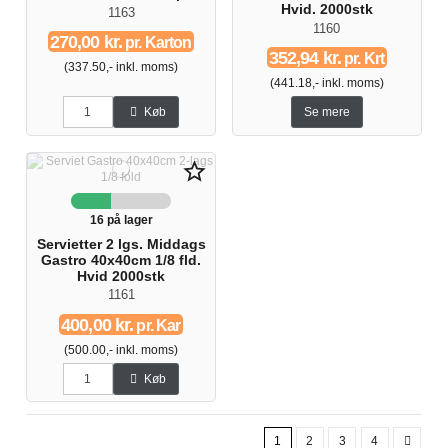
Hvid. 2000stk
1163
1160
270,00 kr.
pr. Karton
352,94 kr.
pr. Krt
(337.50,- inkl. moms)
(441.18,- inkl. moms)
Køb
Se mere
star_border
16 på lager
Servietter 2 lgs. Middags
Gastro 40x40cm 1/8 fld.
Hvid 2000stk
1161
400,00 kr.
pr. Kar
(500.00,- inkl. moms)
Køb
1
2
3
4