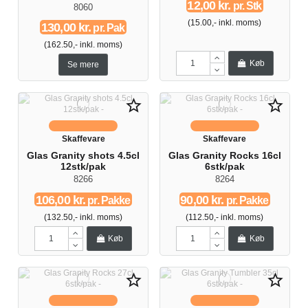
12,00 kr.
pr. Stk
8060
(15.00,- inkl. moms)
130,00 kr.
pr. Pak
(162.50,- inkl. moms)
Køb
Se mere
star_border
star_border
Skaffevare
Skaffevare
Glas Granity shots 4.5cl
Glas Granity Rocks 16cl
12stk/pak
6stk/pak
8266
8264
106,00 kr.
90,00 kr.
pr. Pakke
pr. Pakke
(132.50,- inkl. moms)
(112.50,- inkl. moms)
Køb
Køb
star_border
star_border