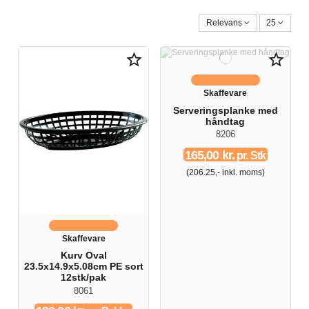
Relevans
25
star_border
star_border
Skaffevare
Serveringsplanke med
håndtag
8206
165,00 kr.
pr. Stk
(206.25,- inkl. moms)
Skaffevare
Kurv Oval
23.5x14.9x5.08cm PE sort
12stk/pak
8061