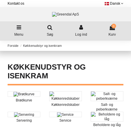
Kontakt os
Dansk
0
Menu
Søg
Log ind
Kurv
Forside
Køkkenudstyr og isenkram
KØKKENUDSTYR OG
ISENKRAM
Brødkurve
Køkkenredskaber
Salt- og
peberkværne
Servering
Service
Beholdere og låg