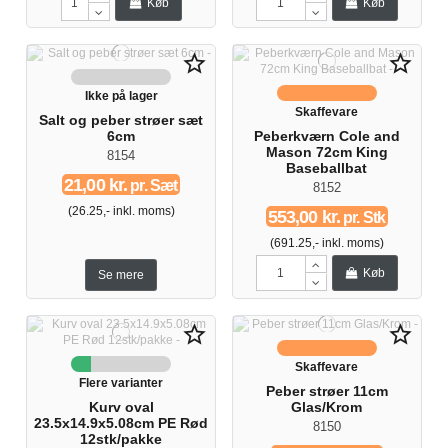
Køb
Køb
star_border
star_border
Ikke på lager
Skaffevare
Salt og peber strøer sæt
6cm
Peberkværn Cole and
Mason 72cm King
8154
Baseballbat
21,00 kr.
pr. Sæt
8152
(26.25,- inkl. moms)
553,00 kr.
pr. Stk
(691.25,- inkl. moms)
Køb
Se mere
star_border
star_border
Skaffevare
Flere varianter
Peber strøer 11cm
Kurv oval
Glas/Krom
23.5x14.9x5.08cm PE Rød
8150
12stk/pakke