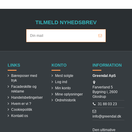
TILMELD NYHEDSBREV
LINKS
KONTO
INFORMATION
Bæreposer med
Mest solgte
Greendal ApS
tryk
Log ind
Facadeskilte og
Farverland 5
Min konto
reklame
Bygning i, 2600
Mine oplysninger
Glostrup
Handelsbetingelser
Ordrehistorik
Hvem er vi ?
31 88 03 23
Cookiepolitik
Kontakt os
info@greendal.dk
Den ultimative