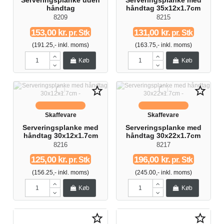
Serveringsplanke uden
Serveringsplanke med
håndtag
håndtag 35x12x1.7cm
8209
8215
153,00 kr.
131,00 kr.
pr. Stk
pr. Stk
(191.25,- inkl. moms)
(163.75,- inkl. moms)
Køb
Køb
star_border
star_border
Skaffevare
Skaffevare
Serveringsplanke med
Serveringsplanke med
håndtag 30x12x1.7cm
håndtag 30x22x1.7cm
8216
8217
125,00 kr.
196,00 kr.
pr. Stk
pr. Stk
(156.25,- inkl. moms)
(245.00,- inkl. moms)
Køb
Køb
star_border
star_border