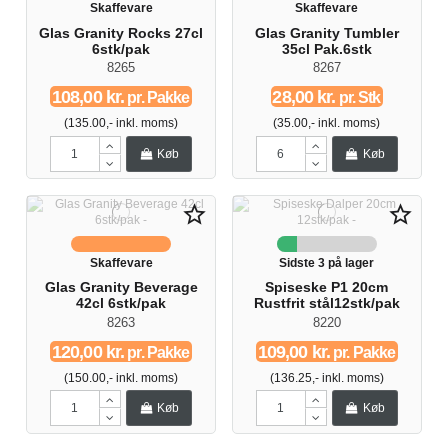
Skaffevare
Skaffevare
Glas Granity Rocks 27cl
Glas Granity Tumbler
6stk/pak
35cl Pak.6stk
8265
8267
108,00 kr.
28,00 kr.
pr. Pakke
pr. Stk
(135.00,- inkl. moms)
(35.00,- inkl. moms)
Køb
Køb
star_border
star_border
Skaffevare
Sidste 3 på lager
Glas Granity Beverage
Spiseske P1 20cm
42cl 6stk/pak
Rustfrit stål12stk/pak
8263
8220
120,00 kr.
109,00 kr.
pr. Pakke
pr. Pakke
(150.00,- inkl. moms)
(136.25,- inkl. moms)
Køb
Køb