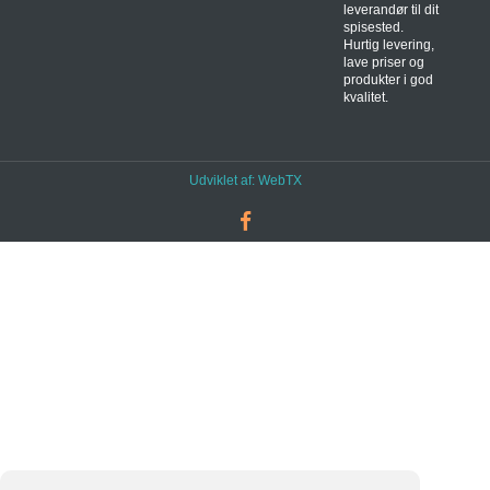
leverandør til dit
spisested.
Hurtig levering,
lave priser og
produkter i god
kvalitet.
Udviklet af:
WebTX