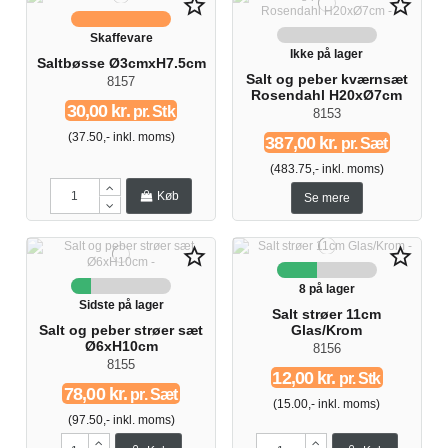
star_border
star_border
Skaffevare
Ikke på lager
Saltbøsse Ø3cmxH7.5cm
Salt og peber kværnsæt
8157
Rosendahl H20xØ7cm
30,00 kr.
pr. Stk
8153
(37.50,- inkl. moms)
387,00 kr.
pr. Sæt
(483.75,- inkl. moms)
Køb
Se mere
star_border
star_border
8 på lager
Sidste på lager
Salt strøer 11cm
Salt og peber strøer sæt
Glas/Krom
Ø6xH10cm
8156
8155
12,00 kr.
pr. Stk
78,00 kr.
pr. Sæt
(15.00,- inkl. moms)
(97.50,- inkl. moms)