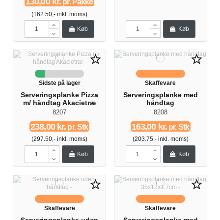
130,00 kr.
pr. Pakke
(162.50,- inkl. moms)
Køb
Køb
star_border
star_border
Sidste på lager
Skaffevare
Serveringsplanke Pizza
Serveringsplanke med
m/ håndtag Akacietræ
håndtag
8207
8208
238,00 kr.
163,00 kr.
pr. Stk
pr. Stk
(297.50,- inkl. moms)
(203.75,- inkl. moms)
Køb
Køb
star_border
star_border
Skaffevare
Skaffevare