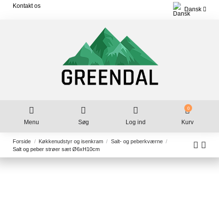
Kontakt os
Dansk
0
Menu
Søg
Log ind
Kurv
Forside
Køkkenudstyr og isenkram
Salt- og peberkværne
Salt og peber strøer sæt Ø6xH10cm