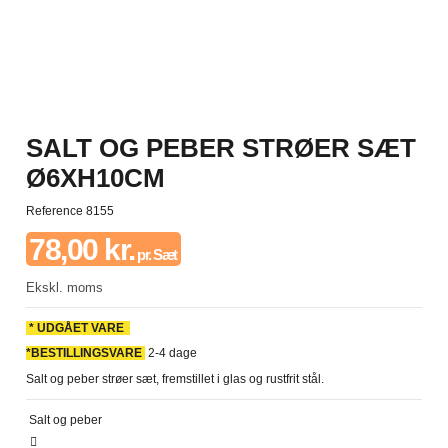
SALT OG PEBER STRØER SÆT
Ø6XH10CM
Reference
8155
78,00 kr.
pr. Sæt
Ekskl. moms
* UDGÅET VARE
*BESTILLINGSVARE
2-4 dage
Salt og peber strøer sæt, fremstillet i glas og rustfrit stål.
Salt og peber