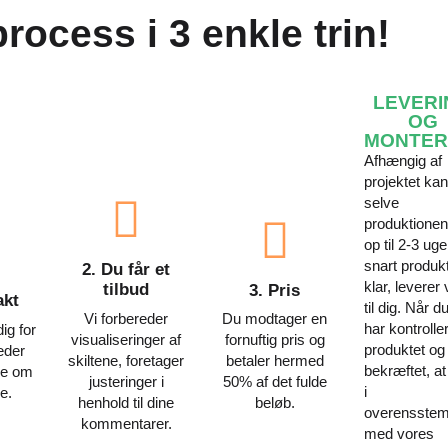
ocess i 3 enkle trin!
LEVERI
OG
MONTER
Afhængig af
projektet kan
selve
produktionen
op til 2-3 uge
snart produkt
2. Du får et
klar, leverer 
tilbud
3. Pris
akt
til dig. Når d
Vi forbereder
Du modtager en
har kontrolle
ig for
visualiseringer af
fornuftig pris og
produktet og
leder
skiltene, foretager
betaler hermed
bekræftet, at 
ke om
justeringer i
50% af det fulde
i
e.
henhold til dine
beløb.
overensste
kommentarer.
med vores