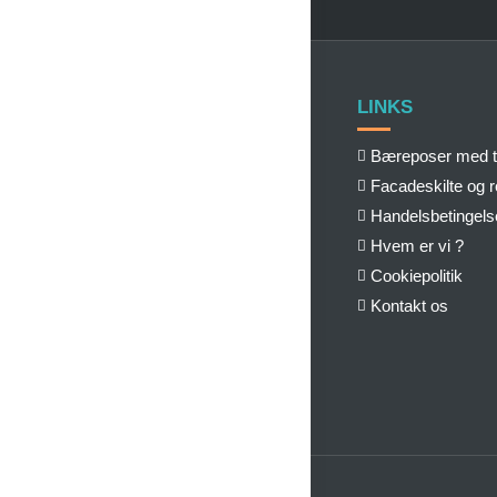
LINKS
Bæreposer med t
Facadeskilte og 
Handelsbetingels
Hvem er vi ?
Cookiepolitik
Kontakt os