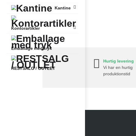
Kantine
Kontorartikler
Emballage med tryk
Hurtig levering
Vi har en hurtig
RESTSALG / OUTLET
produktionstid