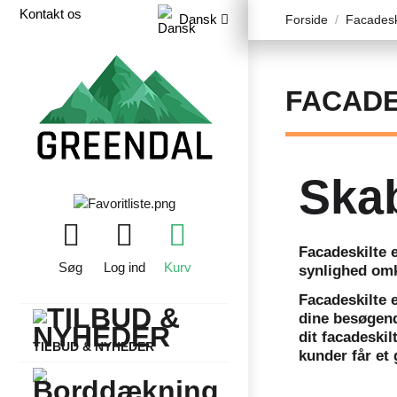
Kontakt os
Dansk
Forside
Facadesk
FACADE
Ska
Facadeskilte e
Søg
Log ind
Kurv
synlighed omk
Facadeskilte e
dine besøgende
dit facadeskil
TILBUD & NYHEDER
kunder får et