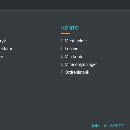
KONTO
ryk
Mest solgte
reklame
Log ind
er
Min konto
Mine oplysninger
Ordrehistorik
Udviklet af:
WebTX