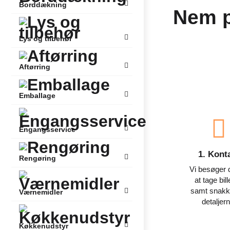
Borddækning
Nem pr
Lys og tilbehør
Aftørring
Emballage
Engangsservice
1. Kont
Rengøring
Vi besøger d
at tage bil
samt snak
Værnemidler
detaljern
Køkkenudstyr