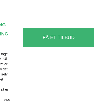
NG
ING
FÅ ET TILBUD
 tage
r. Så
et er
vi det
u selv
ret
alt er
mmelse