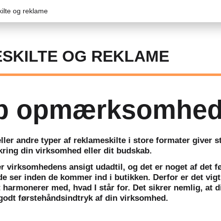
ilte og reklame
SKILTE OG REKLAME
b opmærksomhe
ller andre typer af reklameskilte i store formater giver s
ring din virksomhed eller dit budskab. ​
r virksomhedens ansigt udadtil, og det er noget af det f
 ser inden de kommer ind i butikken. Derfor er det vigti
t harmonerer med, hvad I står for. Det sikrer nemlig, at d
 godt førstehåndsindtryk af din virksomhed.