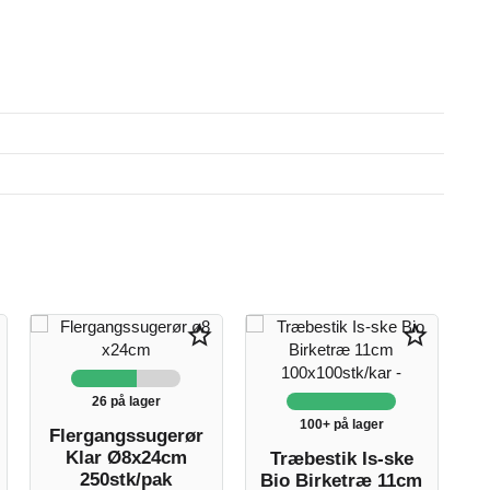
EK
star_border
star_border
26 på lager
100+ på lager
Flergangssugerør
S
Klar Ø8x24cm
Di
Træbestik Is-ske
250stk/pak
Bio Birketræ 11cm