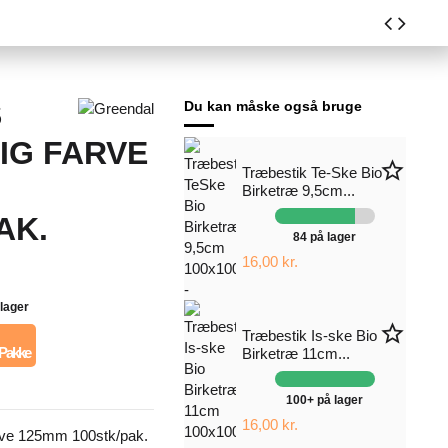
S
Du kan måske også bruge
IG FARVE
star_border
Træbestik Te-Ske Bio
Birketræ 9,5cm...
AK.
84 på lager
16,00 kr.
 lager
star_border
Træbestik Is-ske Bio
 Pakke
Birketræ 11cm...
100+ på lager
16,00 kr.
arve 125mm 100stk/pak.