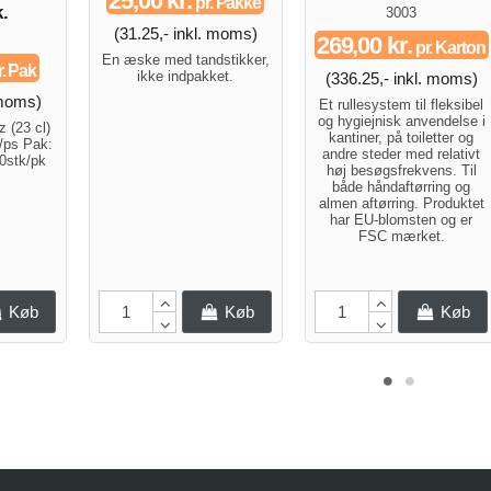
25,00 kr.
pr. Pakke
.
3003
(31.25,- inkl. moms)
269,00 kr.
pr. Karton
En æske med tandstikker,
. Pak
ikke indpakket.
(336.25,- inkl. moms)
 moms)
Et rullesystem til fleksibel
og hygiejnisk anvendelse i
 (23 cl)
kantiner, på toiletter og
ps Pak:
andre steder med relativt
50stk/pk
høj besøgsfrekvens. Til
både håndaftørring og
almen aftørring. Produktet
har EU-blomsten og er
FSC mærket.
Køb
Køb
Køb