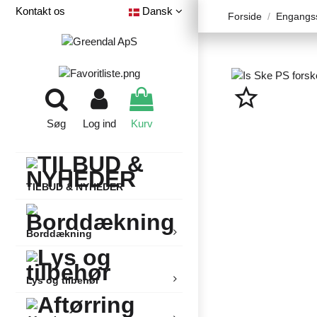
Kontakt os
Dansk
Forside
Engangss
star_border
Søg
Log ind
Kurv
TILBUD & NYHEDER
Borddækning
Lys og tilbehør