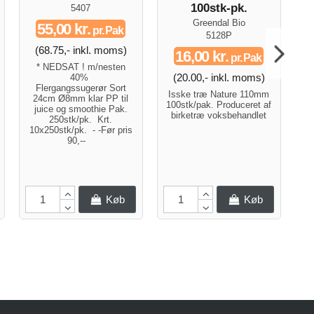
100stk-pk.
5407
Greendal Bio
55,00 kr.
pr. Pak
5128P
(68.75,- inkl. moms)
16,00 kr.
pr. Pak
Be
* NEDSAT ! m/nesten
(20.00,- inkl. moms)
40%
Flergangssugerør Sort
Isske træ Nature 110mm
20
24cm Ø8mm klar PP til
100stk/pak. Produceret af
juice og smoothie Pak.
birketræ voksbehandlet
25
250stk/pk. Krt.
*
10x250stk/pk. - -Før pris
90,--
Køb
Køb