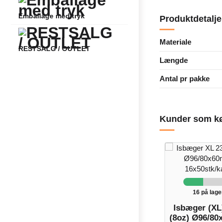
Emballage med tryk
Produktdetalje
Materiale
RESTSALG / OUTLET
Længde
Antal pr pakke
Kunder som kø
16 på lage
Isbæger (XL
(8oz) Ø96/8