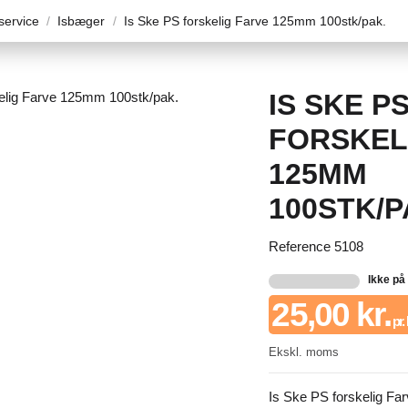
ervice
Isbæger
Is Ske PS forskelig Farve 125mm 100stk/pak.
IS SKE P
FORSKEL
125MM
100STK/P
Reference
5108
Ikke på
25,00 kr.
pr.
Ekskl. moms
Is Ske PS forskelig F