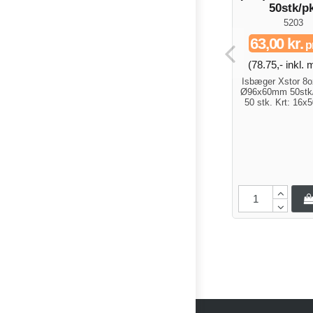
50stk/pk
5203
63,00 kr.
pr
(78.75,- inkl.
Isbæger Xstor 8oz
Ø96x60mm 50stk/
50 stk. Krt: 16x