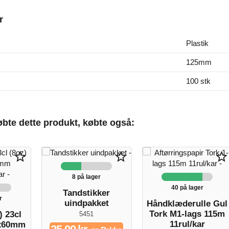
r
Plastik
125mm
100 stk
bte dette produkt, købte også:
star_border
star_border
star_border
8 på lager
40 på lager
Tandstikker
r
uindpakket
Håndklæderulle Gul
Tork M1-lags 115m
) 23cl
5451
11rul/kar
0x60mm