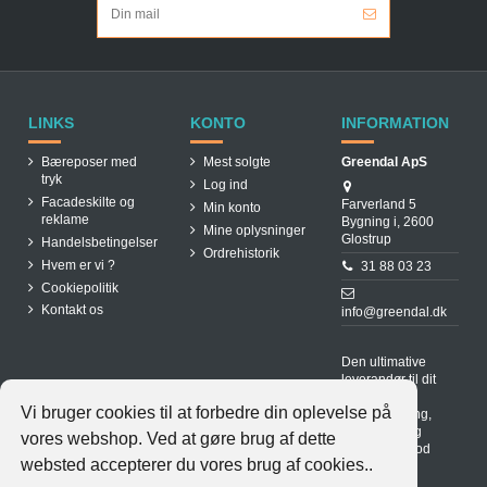
LINKS
KONTO
INFORMATION
Bæreposer med
Mest solgte
Greendal ApS
tryk
Log ind
Facadeskilte og
Farverland 5
Min konto
reklame
Bygning i, 2600
Mine oplysninger
Glostrup
Handelsbetingelser
Ordrehistorik
Hvem er vi ?
31 88 03 23
Cookiepolitik
Kontakt os
info@greendal.dk
Den ultimative
leverandør til dit
spisested.
Vi bruger cookies til at forbedre din oplevelse på
Hurtig levering,
lave priser og
vores webshop. Ved at gøre brug af dette
produkter i god
websted accepterer du vores brug af cookies..
kvalitet.