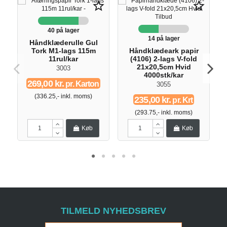
star_border
star_border
40 på lager
14 på lager
Håndklæderulle Gul
Tork M1-lags 115m
Håndklædeark papir
U
11rul/kar
(4106) 2-lags V-fold
21x20,5cm Hvid
3003
4000stk/kar
269,00 kr.
pr. Karton
3055
(336.25,- inkl. moms)
235,00 kr.
pr. Krt
(293.75,- inkl. moms)
Køb
Køb
TILMELD NYHEDSBREV