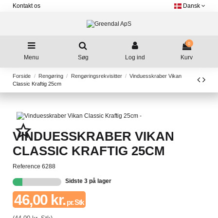
Kontakt os
Dansk
0
Menu
Søg
Log ind
Kurv
Forside
Rengøring
Rengøringsrekvisitter
Vinduesskraber Vikan
Classic Kraftig 25cm
star_border
VINDUESSKRABER VIKAN
CLASSIC KRAFTIG 25CM
Reference
6288
Sidste 3 på lager
46,00 kr.
pr. Stk