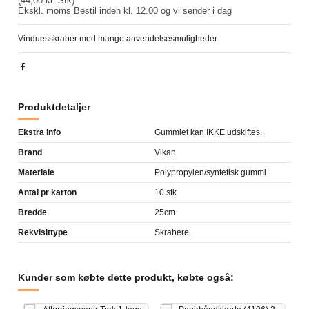
(44,00 kr. Stk)
Ekskl. moms
Bestil inden kl. 12.00 og vi sender i dag
Vinduesskraber med mange anvendelsesmuligheder
Produktdetaljer
Ekstra info
Gummiet kan IKKE udskiftes.
Brand
Vikan
Materiale
Polypropylen/syntetisk gummi
Antal pr karton
10 stk
Bredde
25cm
Rekvisittype
Skrabere
Kunder som købte dette produkt, købte også: