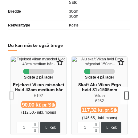
5 stk
Bredde
30cm
30cm
Rekvisittype
Koste
Du kan måske også bruge
star_border
star_border
Sidste 2 på lager
Sidste 4 på lager
Fejekost Vikan m/socket
Skaft Alu Vikan Ergo
Hvid 43cm medium hår
hvid 31x1505mm
6192
Vikan
6252
90,00 kr.
pr. Stk
117,32 kr.
pr. Stk
(112.50,- inkl. moms)
(146.65,- inkl. moms)
Køb
Køb