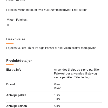
Ekskl. moms
Fejekost Vikan medium hvid 50x320mm m/gevind Ergo-serien
Vikan
Fejekost
Beskrivelse
Fejekost 30 cm. Tåler let fugt. Passer til alle Vikan skafter med gevind.
Produktdetaljer
Ekstra info
Anvendes til støv og større partikler
Fejekost der anvendes til støv og
større partikler. Tåler let fugt.
Brand
Vikan
Vikan
Antal pr pakke
1 stk.
1 stk.
Antal pr karton
5 stk