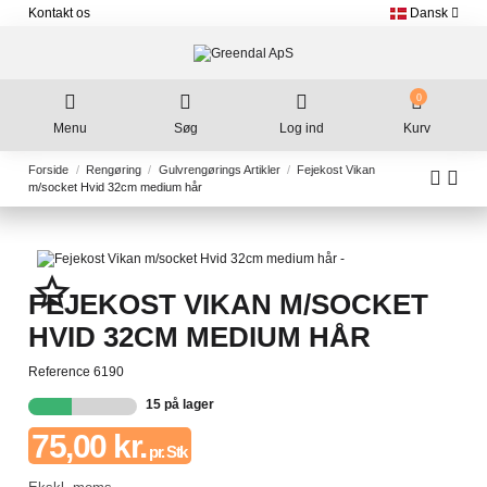
Kontakt os
Dansk
0
Menu
Søg
Log ind
Kurv
Forside
Rengøring
Gulvrengørings Artikler
Fejekost Vikan
m/socket Hvid 32cm medium hår
star_border
FEJEKOST VIKAN M/SOCKET
HVID 32CM MEDIUM HÅR
Reference
6190
15 på lager
75,00 kr.
pr. Stk