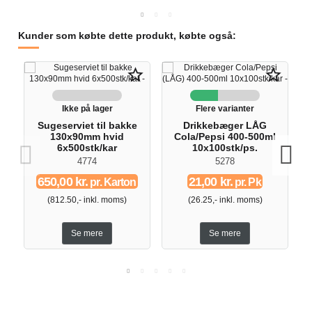
Kunder som købte dette produkt, købte også:
star_border
star_border
Ikke på lager
Flere varianter
Sugeserviet til bakke
Drikkebæger LÅG
130x90mm hvid
Cola/Pepsi 400-500ml
6x500stk/kar
10x100stk/ps.
4774
5278
650,00 kr.
21,00 kr.
pr. Karton
pr. Pk
(812.50,- inkl. moms)
(26.25,- inkl. moms)
Se mere
Se mere