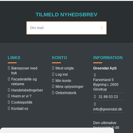
TILMELD NYHEDSBREV
LINKS
KONTO
INFORMATION
Bæreposer med
Mest solgte
Greendal ApS
tryk
Log ind
Facadeskilte og
Farverland 5
Min konto
reklame
Bygning i, 2600
Mine oplysninger
Glostrup
Handelsbetingelser
Ordrehistorik
Hvem er vi ?
31 88 03 23
Cookiepolitik
Kontakt os
info@greendal.dk
Den ultimative
leverandør til dit
spisested.