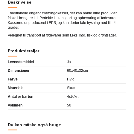
Beskrivelse
Traditionelle engangsflamingokasser, der kan holde dine produkter
friske i længere tid. Perfekte til transport og opbevaring af fødevarer.
Kasserne er produceret i EPS, og kan derfor tåle frysning ned til - 4
grader.
Velegnet til transport af fødevarer som f.eks. kød, fisk og grøntsager.
Produktdetaljer
Levnedsmiddel
Ja
Dimensioner
60x40x32cm
Farve
Hvid
Materiale
Skum
Antal pr karton
4stk/krt
Volumen
50
Du kan måske også bruge