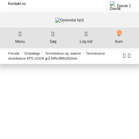
Kontakt os
Dansk
0
Menu
Søg
Log ind
Kurv
Forside
Emballage
Termobokse og -bakker
Termokasse
skumkasse EPS 1/1GN grå 595x388x262mm.