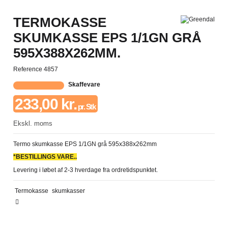
TERMOKASSE
SKUMKASSE EPS 1/1GN GRÅ
595X388X262MM.
Reference
4857
Skaffevare
233,00 kr.
pr. Stk
Ekskl. moms
Termo skumkasse EPS 1/1GN grå 595x388x262mm
*BESTILLINGS VARE..
Levering i løbet af 2-3 hverdage fra ordretidspunktet.
Termokasse
skumkasser