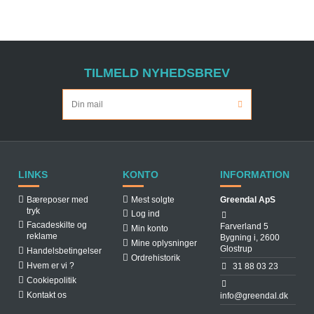
TILMELD NYHEDSBREV
LINKS
KONTO
INFORMATION
Bæreposer med
Mest solgte
Greendal ApS
tryk
Log ind
Facadeskilte og
Farverland 5
Min konto
reklame
Bygning i, 2600
Mine oplysninger
Glostrup
Handelsbetingelser
Ordrehistorik
Hvem er vi ?
31 88 03 23
Cookiepolitik
Kontakt os
info@greendal.dk