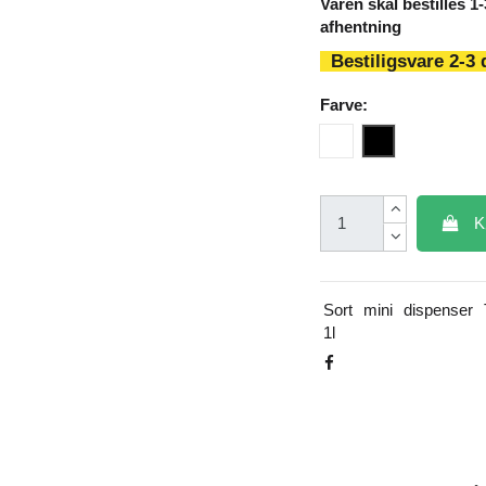
Varen skal bestilles 1
afhentning
Bestiligsvare 2-3
Farve:
Hvid
Sort
K
Sort
mini
dispenser
1l