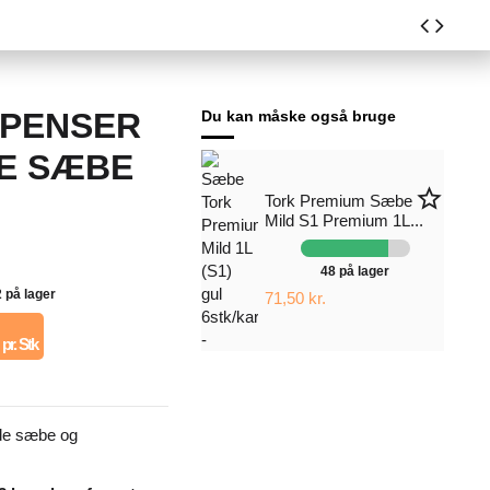
SPENSER
Du kan måske også bruge
E SÆBE
star_border
Tork Premium Sæbe
Mild S1 Premium 1L...
48 på lager
2 på lager
71,50 kr.
pr. Stk
de sæbe og