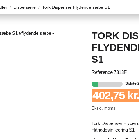
dler
Dispensere
Tork Dispenser Flydende sæbe S1
TORK DI
FLYDEND
S1
Reference
7313F
Sidste 
402,75 kr.
Ekskl. moms
Tork Dispenser Flyden
Hånddesinficering S1