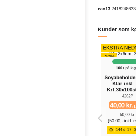
ean13
2418248633
Kunder som kø
EKSTRA NED
-20%
100+ på lag
Soyabeholde
Klar inkl.
Krt.30x100s
4262P
40,00 kr.
p
50,00 kr.
(50.00,- inkl.
144
d.
17
: