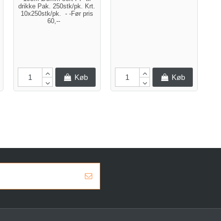
2
drikke Pak. 250stk/pk. Krt.
Hv
10x250stk/pk. - -Før pris
2
60,--
me
er
Var
s
Køb
Køb