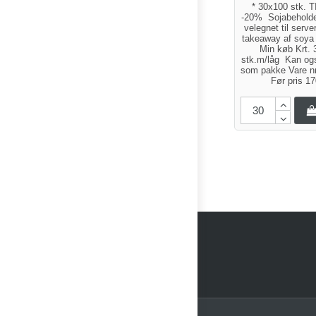
* 30x100 stk. 
-20% Sojabeholde
velegnet til server
takeaway af soya t
Min køb Krt. 
stk.m/låg Kan og
som pakke Vare n
Før pris 1