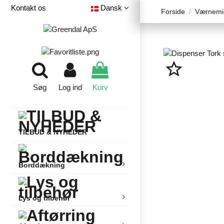
Kontakt os
Dansk
Forside
Værnemi
star_border
Søg
Log ind
Kurv
TILBUD & NYHEDER
Borddækning
Lys og tilbehør