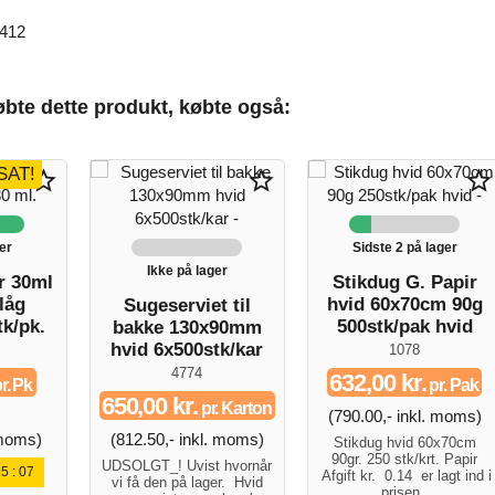
412
bte dette produkt, købte også:
SAT!
star_border
star_border
star_border
er
Sidste 2 på lager
Ikke på lager
r 30ml
Stikdug G. Papir
 låg
hvid 60x70cm 90g
Sugeserviet til
tk/pk.
500stk/pak hvid
bakke 130x90mm
hvid 6x500stk/kar
1078
4774
632,00 kr.
r. Pk
pr. Pak
650,00 kr.
pr. Karton
(790.00,- inkl. moms)
 moms)
(812.50,- inkl. moms)
Stikdug hvid 60x70cm
90gr. 250 stk/krt. Papir
UDSOLGT_! Uvist hvornår
35
:
07
Afgift kr. 0.14 er lagt ind i
vi få den på lager. Hvid
prisen