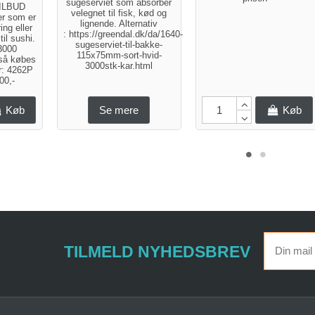
sugeserviet som absorber
TILBUD
velegnet til fisk, kød og
r som er
lignende. Alternativ
ing eller
: https://greendal.dk/da/1640-
il sushi.
sugeserviet-til-bakke-
3000
115x75mm-sort-hvid-
så købes
3000stk-kar.html
r: 4262P
700,-
Køb
Se mere
Køb
TILMELD NYHEDSBREV