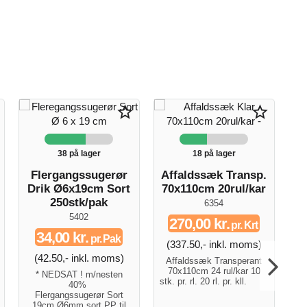
star_border
star_border
38 på lager
18 på lager
Flergangssugerør
Affaldssæk Transp.
Drik Ø6x19cm Sort
70x110cm 20rul/kar
250stk/pak
6354
5402
270,00 kr.
pr. Krt
34,00 kr.
pr. Pak
(337.50,- inkl. moms)
(42.50,- inkl. moms)
Affaldssæk Transperant
70x110cm 24 rul/kar 10
(
* NEDSAT ! m/nesten
stk. pr. rl. 20 rl. pr. kll.
40%
* 
Flergangssugerør Sort
fr
19cm Ø6mm sort PP til