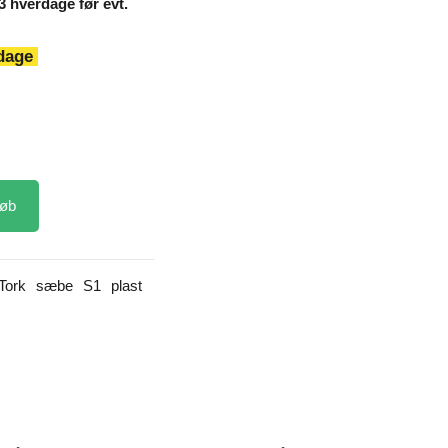
-3 hverdage før evt.
 dage
øb
Tork
sæbe
S1
plast