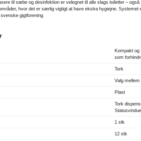
sere til sæbe og desinfektion er velegnet til alle slags toiletter – og
 områder, hvor det er særlig vigtigt at have ekstra hygiejne. Systemet e
 svenske gigtforening
r
Kompakt og h
som forhindr
Tork
Valg mellem 
Plast
Tork dispens
Statusvindue
1 stk
12 stk