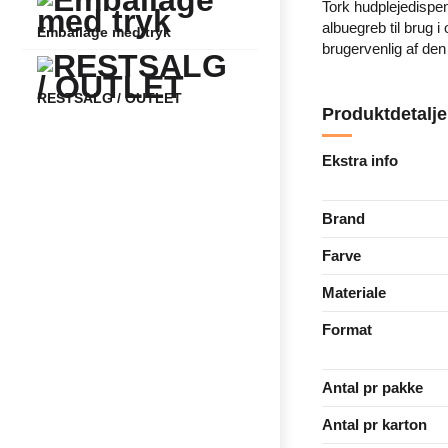
Tork hudplejedispen
albuegreb til brug i
Emballage med tryk
brugervenlig af den
RESTSALG / OUTLET
Produktdetalje
Ekstra info
Brand
Farve
Materiale
Format
Antal pr pakke
Antal pr karton