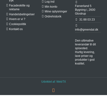
tryk
Log ind
Facadeskilte og
Farverland 5
Min konto
reklame
Bygning i, 2600
Mine oplysninger
Glostrup
Handelsbetingelser
Ordrehistorik
Hvem er vi ?
31 88 03 23
Cookiepolitik
Kontakt os
info@greendal.dk
Den ultimative
leverandør til dit
spisested.
Hurtig levering,
lave priser og
produkter i god
kvalitet.
Udviklet af:
WebTX