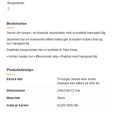
Burgeræske
Beskrivelse
Servér din burger i en klassisk skumbakke med et praktisk hænsglet låg.
Skummet har en isolerende effekt hvilket gør at maden holdes frisk og
lun i længere tid.
Praktiske burgeræsker der er perfekte til Take Away.
• Holder maden lun • Økonomisk valg • Praktisk med hænglset låg
Produktdetaljer
Ekstra info
Til burger, kebab eller andre
madvare kan købes pk eller krt.
Dimensioner
150x150x72 mm
Materiale
Skum
Antal pr karton
5x100 (500 stk)