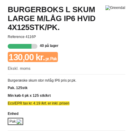
BURGERBOKS L SKUM
LARGE M/LÅG IP6 HVID
4X125STK/PK.
Reference
4116P
40 på lager
130,00 kr.
pr. Pak
Ekskl. moms
Burgeræske skum stor m/låg IP6 pris pr.pk.
Pak. 125stk
Min køb 4 pk x 125 stk/krt
Eco/EPR tax kr. 4.19 /krt.
er inkl. prisen
Enhed
Pak.