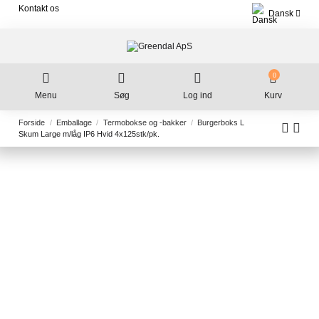
Kontakt os
Dansk
0
Menu
Søg
Log ind
Kurv
Forside
Emballage
Termobokse og -bakker
Burgerboks L
Skum Large m/låg IP6 Hvid 4x125stk/pk.