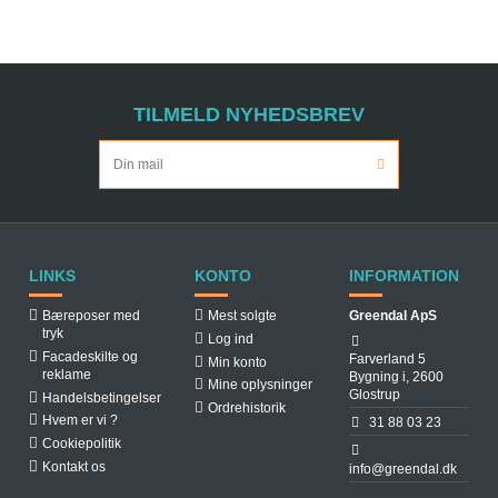
TILMELD NYHEDSBREV
LINKS
KONTO
INFORMATION
Bæreposer med
Mest solgte
Greendal ApS
tryk
Log ind
Facadeskilte og
Farverland 5
Min konto
reklame
Bygning i, 2600
Mine oplysninger
Glostrup
Handelsbetingelser
Ordrehistorik
Hvem er vi ?
31 88 03 23
Cookiepolitik
Kontakt os
info@greendal.dk