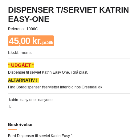
DISPENSER T/SERVIET KATRIN
EASY-ONE
Reference
1006C
45,00 kr.
pr. Stk
Ekskl. moms
* UDGÅET *
Dispenser til serviet Katrin Easy One, i grå plast.
ALTARNATIV !
Find Borddispenser t/servietter Interfold hos Greendal.dk
katrin
easy one
easyone
Beskrivelse
Bord Dispenser til serviet Katrin Easy 1