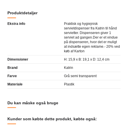
Produktdetaljer
Ekstra info
Praktisk og hygiejnisk
servietdispenser fra Katrin til hånd
servietter. Dispenseren giver 1
serviet ad gangen.Der er et vindue
på dispenseren, hvor det er muligt
at indsætte egen reklame.- 20% ved
køb af Karton
Dimensioner
H: 15,9 x B: 19,1 x D: 12,4 cm
Brand
Katrin
Farve
Grå semi transparent
Materiale
Plastik
Du kan måske også bruge
Kunder som købte dette produkt, købte også: