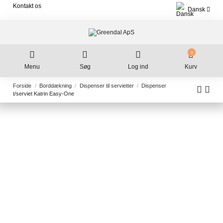
Kontakt os
Dansk
0
Menu
Søg
Log ind
Kurv
Forside
Borddækning
Dispenser til servietter
Dispenser
t/serviet Katrin Easy-One