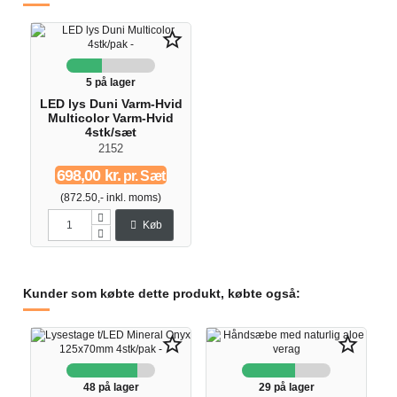
star_border
5 på lager
LED lys Duni Varm-Hvid
Multicolor Varm-Hvid
4stk/sæt
2152
698,00 kr.
pr. Sæt
(872.50,- inkl. moms)
Køb
Kunder som købte dette produkt, købte også:
star_border
star_border
48 på lager
29 på lager