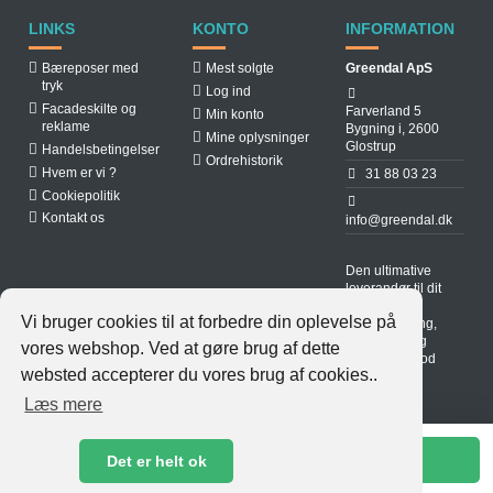
LINKS
KONTO
INFORMATION
Bæreposer med
Mest solgte
Greendal ApS
tryk
Log ind
Facadeskilte og
Farverland 5
Min konto
reklame
Bygning i, 2600
Mine oplysninger
Glostrup
Handelsbetingelser
Ordrehistorik
Hvem er vi ?
31 88 03 23
Cookiepolitik
Kontakt os
info@greendal.dk
Den ultimative
leverandør til dit
spisested.
Vi bruger cookies til at forbedre din oplevelse på
Hurtig levering,
lave priser og
vores webshop. Ved at gøre brug af dette
produkter i god
websted accepterer du vores brug af cookies..
kvalitet.
Læs mere
Køb
Det er helt ok
Udviklet af:
WebTX