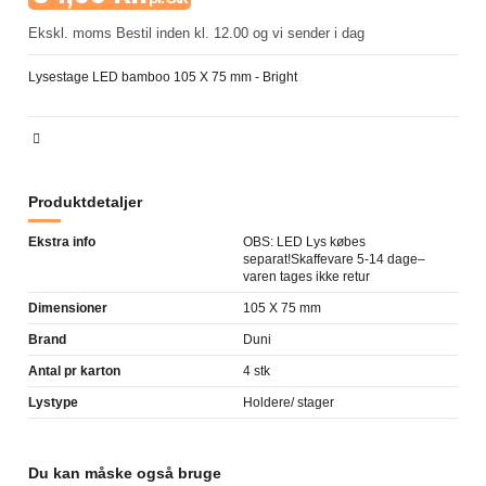
Ekskl. moms
Bestil inden kl. 12.00 og vi sender i dag
Lysestage LED bamboo 105 X 75 mm - Bright
Produktdetaljer
Ekstra info
OBS: LED Lys købes
separat!Skaffevare 5-14 dage–
varen tages ikke retur
Dimensioner
105 X 75 mm
Brand
Duni
Antal pr karton
4 stk
Lystype
Holdere/ stager
Du kan måske også bruge