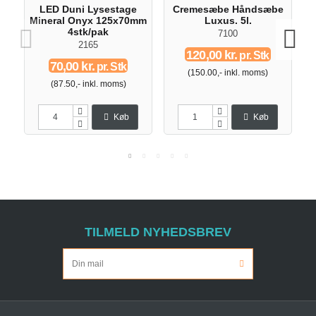
LED Duni Lysestage
Cremesæbe Håndsæbe
Mineral Onyx 125x70mm
Luxus. 5l.
4stk/pak
7100
2165
120,00 kr.
pr. Stk
70,00 kr.
pr. Stk
(150.00,- inkl. moms)
(87.50,- inkl. moms)
Køb
Køb
TILMELD NYHEDSBREV