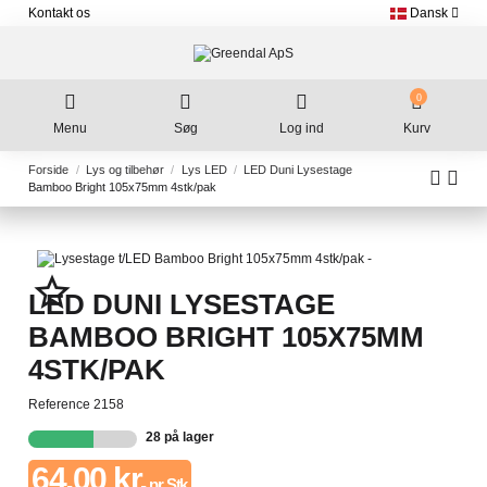
Kontakt os
Dansk
0
Menu
Søg
Log ind
Kurv
Forside
Lys og tilbehør
Lys LED
LED Duni Lysestage
Bamboo Bright 105x75mm 4stk/pak
star_border
LED DUNI LYSESTAGE
BAMBOO BRIGHT 105X75MM
4STK/PAK
Reference
2158
28 på lager
64,00 kr.
pr. Stk