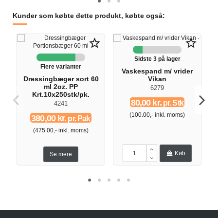
Kunder som købte dette produkt, købte også:
star_border
star_border
Sidste 3 på lager
Flere varianter
Vaskespand m/ vrider
Dressingbæger sort 60
Vikan
ml 2oz. PP
6279
Krt.10x250stk/pk.
80,00 kr.
pr. Stk
4241
(100.00,- inkl. moms)
380,00 kr.
pr. Pak
(475.00,- inkl. moms)
Køb
Se mere