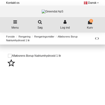
Kontakt os
Dansk
0
Menu
Søg
Log ind
Kurv
Forside
Rengøring
Rengøringsmidler
Afløbsrens Borup
Natriumhydroxid 1 ltr
star_border