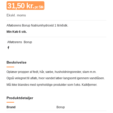
31,50 kr.
pr. Stk
Ekskl. moms
Afløbsrens Borup Natriumhydroxid 1 ltr/x6stk.
Min Køb 6 stk.
Afløbsrens
Borup
Beskrivelse
Opløser propper af fedt, hår, sæbe, husholdningsrester, slam m.m.
Også velegnet til afløb, hvor vandet løber langsomt igennem vandlåsen.
Må ikke blandes med syreholdige produkter som f.eks. Kalkfjerner.
Produktdetaljer
Brand
Borup