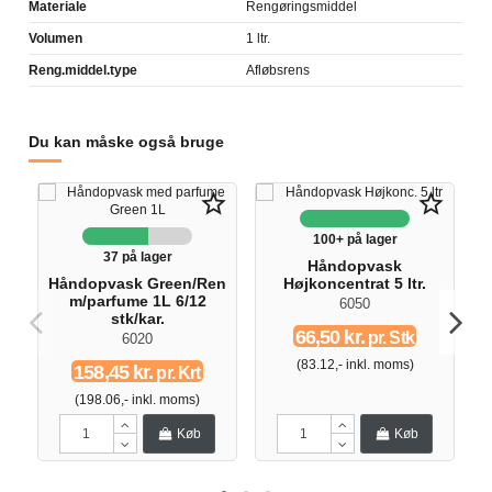
Materiale
Rengøringsmiddel
Volumen
1 ltr.
Reng.middel.type
Afløbsrens
Du kan måske også bruge
star_border
star_border
100+ på lager
37 på lager
Håndopvask
Håndopvask Green/Ren
Højkoncentrat 5 ltr.
m/parfume 1L 6/12
6050
stk/kar.
66,50 kr.
pr. Stk
6020
(83.12,- inkl. moms)
158,45 kr.
pr. Krt
(198.06,- inkl. moms)
Køb
Køb