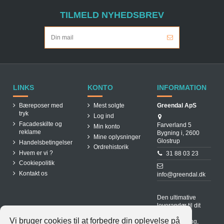
TILMELD NYHEDSBREV
LINKS
KONTO
INFORMATION
Bæreposer med
Mest solgte
Greendal ApS
tryk
Log ind
Facadeskilte og
Farverland 5
Min konto
reklame
Bygning i, 2600
Mine oplysninger
Glostrup
Handelsbetingelser
Ordrehistorik
Hvem er vi ?
31 88 03 23
Cookiepolitik
Kontakt os
info@greendal.dk
Den ultimative
leverandør til dit
spisested.
Vi bruger cookies til at forbedre din oplevelse på
Hurtig levering,