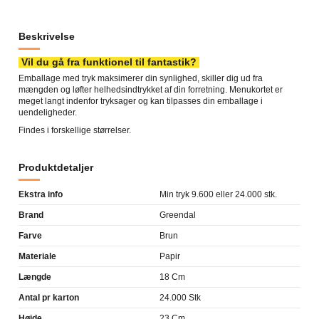
Beskrivelse
Vil du gå fra funktionel til fantastik?
Emballage med tryk maksimerer din synlighed, skiller dig ud fra
mængden og løfter helhedsindtrykket af din forretning. Menukortet er
meget langt indenfor tryksager og kan tilpasses din emballage i
uendeligheder.
Findes i forskellige størrelser.
Produktdetaljer
Ekstra info
Min tryk 9.600 eller 24.000 stk.
Brand
Greendal
Farve
Brun
Materiale
Papir
Længde
18 Cm
Antal pr karton
24.000 Stk
Højde
23 Cm