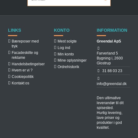
LINKS
KONTO
INFORMATION
Bæreposer med
Mest solgte
Greendal ApS
tryk
Log ind
Facadeskilte og
Farverland 5
Min konto
reklame
Bygning i, 2600
Mine oplysninger
Glostrup
Handelsbetingelser
Ordrehistorik
Hvem er vi ?
31 88 03 23
Cookiepolitik
Kontakt os
info@greendal.dk
Den ultimative
leverandør til dit
spisested.
Hurtig levering,
lave priser og
produkter i god
kvalitet.