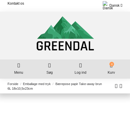
Kontakt os
Dansk
0
Menu
Søg
Log ind
Kurv
Forside
Emballage med tryk
Bærepose papir Take-away brun
6L 18x10,5x23cm