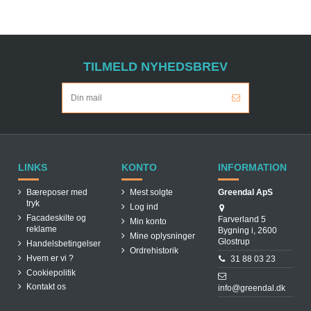
TILMELD NYHEDSBREV
LINKS
KONTO
INFORMATION
Bæreposer med
Mest solgte
Greendal ApS
tryk
Log ind
Facadeskilte og
Farverland 5
Min konto
reklame
Bygning i, 2600
Mine oplysninger
Glostrup
Handelsbetingelser
Ordrehistorik
Hvem er vi ?
31 88 03 23
Cookiepolitik
Kontakt os
info@greendal.dk