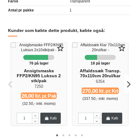
Farve
Transparent
Antal pr pakke
1
Kunder som købte dette produkt, købte også:
star_border
star_border
76 på lager
18 på lager
Ansigtsmaske
Affaldssæk Transp.
FFP2/KN95 Luksus 2
70x110cm 20rul/kar
stk/pak
6354
7250
270,00 kr.
pr. Krt
26,00 kr.
pr. Pak
(337.50,- inkl. moms)
(32.50,- inkl. moms)
Køb
Køb