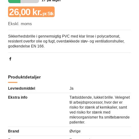
17 på lager
26,00 kr.
pr. Stk
Ekskl. moms
Sikkerhedsbrille i gennemsigtig PVC med klar linse i polycarbonat,
resistent overfor olie og fugt, overdækkede støv- og ventilationshuller,
godkendelse EN 166.
Produktdetaljer
Levnedsmiddel
Ja
Ekstra info
Tætsiddende, lukket brille. Velegnet
til arbejdsprocessor, hvor der er
risiko for stænk af kemikalier, samt
ved risiko for stænk med
mikroorganismer fra smittebærende
patienter.
Brand
Øvrige