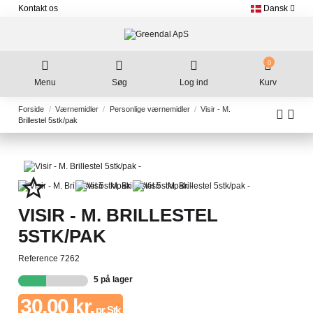
Kontakt os
Dansk
0
Menu
Søg
Log ind
Kurv
Forside
Værnemidler
Personlige værnemidler
Visir - M.
Brillestel 5stk/pak
star_border
VISIR - M. BRILLESTEL
5STK/PAK
Reference
7262
5 på lager
30,00 kr.
pr. Stk