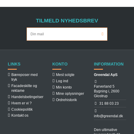
TILMELD NYHEDSBREV
LINKS
KONTO
INFORMATION
Bæreposer med
Mest solgte
Greendal ApS
tryk
Log ind
Facadeskilte og
Farverland 5
Min konto
reklame
Bygning i, 2600
Mine oplysninger
Glostrup
Handelsbetingelser
Ordrehistorik
Hvem er vi ?
31 88 03 23
Cookiepolitik
Kontakt os
info@greendal.dk
Den ultimative