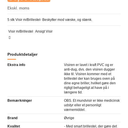
Ekskl. moms
5 stk Visir m/Brillestel- Beskytter mod væske, og stænk.
Visir m/Brillestel
Ansigt Visir
Produktdetaljer
Ekstra info
Visiren er lavet i kraft PVC og er
anti-dug, dvs. den visiren dugger
ikke til. Visiren kommer med et
brillestel der kan bruges oven på
dine egne briller, hvilket gøre den
rigtigt behageligt at have på i
længere tid.
Bemærkninger
OBS. Et mundvisir er ikke medicinsk
udstyr eller et personligt
værnemiddel.
Brand
Øvrige
Kvalitet
- Med smart brillestel, der gøre det