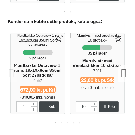
Kunder som købte dette produkt, købte også:
star_border
star_border
35 på lager
5 på lager
Mundvisir med
Plastbakke Octaview 1-
øreelastikker 10 stk/pak
rums 19x19x6cm 850ml
7261
Sort 270stk/kar
22,00 kr.
pr. Stk
4552
(27.50,- inkl. moms)
672,00 kr.
pr. Krt
(840.00,- inkl. moms)
Køb
Køb