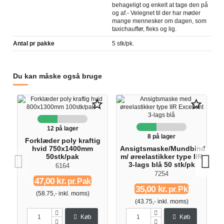
behageligt og enkelt at tage den på
og af.- Velegnet til der har møder
mange mennesker om dagen, som
taxichauffør, fleks og lig.
Antal pr pakke
5 stk/pk.
Du kan måske også bruge
star_border
star_border
12 på lager
8 på lager
Forklæder poly kraftig
hvid 750x1400mm
Ansigtsmaske/Mundbind
50stk/pak
m/ øreelastikker type IIR
3-lags blå 50 stk/pk
6164
7254
47,00 kr.
pr. Pak
35,00 kr.
pr. Pk
(58.75,- inkl. moms)
(43.75,- inkl. moms)
Køb
Køb