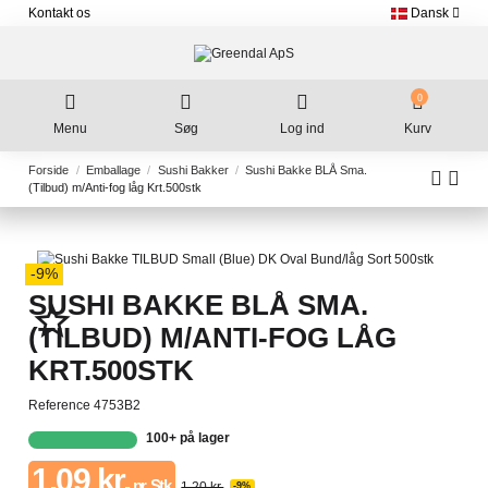
Kontakt os
Dansk
0
Menu
Søg
Log ind
Kurv
Forside
Emballage
Sushi Bakker
Sushi Bakke BLÅ Sma.
(Tilbud) m/Anti-fog låg Krt.500stk
-9%
SUSHI BAKKE BLÅ SMA.
star_border
(TILBUD) M/ANTI-FOG LÅG
KRT.500STK
Reference
4753B2
100+ på lager
1,09 kr.
pr. Stk
1,20 kr.
-9%