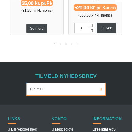
25,00 kr.
pr. Pk
520,00 kr.
pr. Karton
(31.25,- inkl. moms)
(650.00,- inkl. moms)
Køb
Se mere
TILMELD NYHEDSBREV
LINKS
KONTO
INFORMATION
Bæreposer med
Mest solgte
Greendal ApS