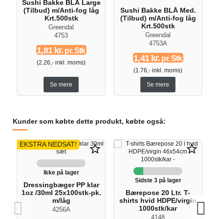
Sushi Bakke BLÅ Large
(Tilbud) m/Anti-fog låg
Sushi Bakke BLÅ Med.
Krt.500stk
(Tilbud) m/Anti-fog låg
Krt.500stk
Greendal
Greendal
4753
4753A
1,81 kr.
pr. Stk
1,41 kr.
pr. Stk
(2.26,- inkl. moms)
(1.76,- inkl. moms)
Se mere
Se mere
Kunder som købte dette produkt, købte også:
EKSTRA NEDSAT!
E
star_border
star_border
Ikke på lager
Sidste 3 på lager
Dressingbæger PP klar
1oz /30ml 25x100stk-pk.
Bærepose 20 Ltr. T-
m/låg
shirts hvid HDPE/virgin
1000stk/kar
4256A
4148