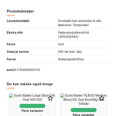
Produktdetaljer
Levnedsmiddel
Produktet kan anvendes til alle
fødevarer. Temperatur
Ekstra info
Fødevaregodkendt iht.
1935/2004/EU
Farve
Sort
Antal pr karton
500 stk (Inkl. låg)
Facon
Rektangulær/Oval
ean13
4763000004763
Du kan måske også bruge
star_border
star_border
Flere varianter
Flere varianter