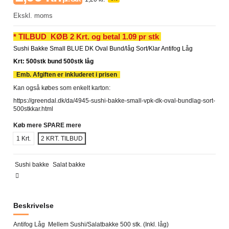
Ekskl. moms
* TILBUD KØB 2 Krt. og betal 1.09 pr stk
Sushi Bakke Small BLUE DK Oval Bund/låg Sort/Klar Antifog Låg
Krt: 500stk bund 500stk låg
Emb. Afgiften er inkluderet i prisen
Kan også købes som enkelt karton:
https://greendal.dk/da/4945-sushi-bakke-small-vpk-dk-oval-bundlag-sort-
500stkkar.html
Køb mere SPARE mere
1 Krt.
2 KRT. TILBUD
Sushi bakke
Salat bakke
Beskrivelse
Antifog Låg Mellem Sushi/Salatbakke 500 stk.
(Inkl. låg)