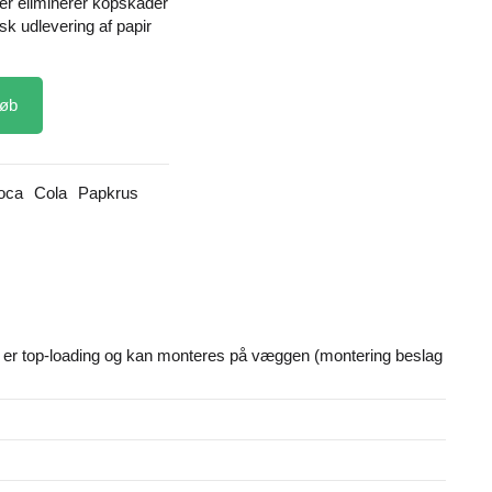
er eliminerer kopskader
k udlevering af papir
øb
oca
Cola
Papkrus
er top-loading og kan monteres på væggen (montering beslag