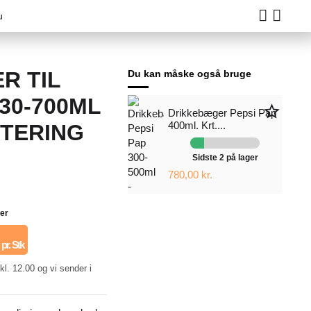
u
R TIL
Du kan måske også bruge
30-700ML
star_border
Drikkebæger Pepsi Pap
400ml. Krt....
TERING
Sidste 2 på lager
780,00 kr.
ger
pr. Stk
kl. 12.00 og vi sender i