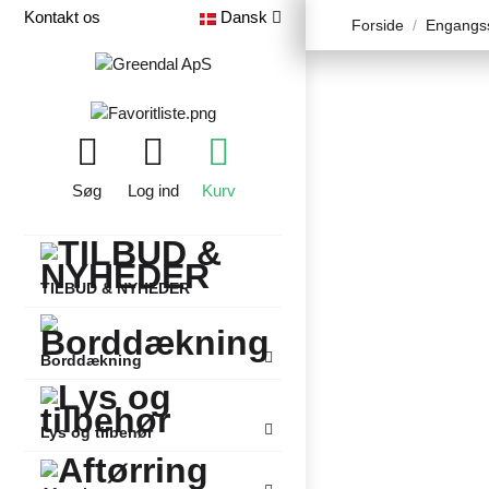
Kontakt os
Dansk
Forside
Engangss
Søg
Log ind
Kurv
TILBUD & NYHEDER
Borddækning
Lys og tilbehør