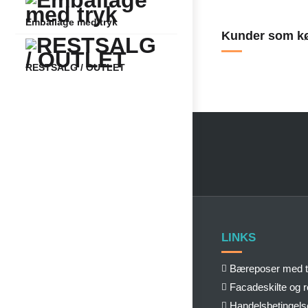
Emballage med tryk
Kunder som kø
RESTSALG / OUTLET
LINKS
Bæreposer med t
Facadeskilte og 
Handelsbetingels