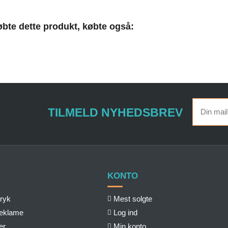
bte dette produkt, købte også:
TILMELD NYHEDSBREV
KONTO
ryk
Mest solgte
reklame
Log ind
er
Min konto