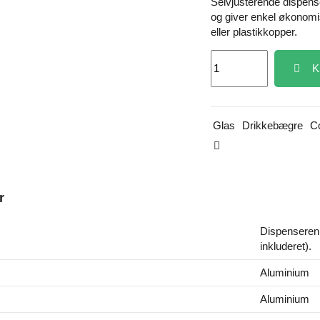
Selvjusterende dispens
og giver enkel økonomis
eller plastikkopper.
K
Glas
Drikkebægre
C
r
Dispenseren 
inkluderet).
Aluminium
Aluminium