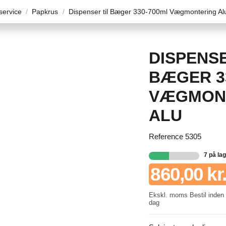
ervice
Papkrus
Dispenser til Bæger 330-700ml Vægmontering Al
DISPENSE
BÆGER 3
VÆGMON
ALU
Reference
5305
7 på la
860,00 kr.
Ekskl. moms
Bestil inden 
dag