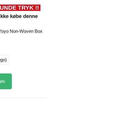
KUNDE TRYK !!
ikke købe denne
 Yoyo Non-Woven Box
ogo)
øb