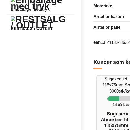
Materiale
Emballage med tryk
Antal pr karton
Antal pr palle
RESTSALG / OUTLET
ean13
2418248632
Kunder som kø
14 på lage
Sugeservi
Absorber til
115x75mm 