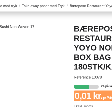
e med tryk
Take away poser med Tryk
Bærepose Restaurant Yoy
BÆREPO
RESTAUR
YOYO NO
BOX BAG
180STK/
Reference
10078
24 på l
0,01 kr.
pr. Pak
Ekskl. moms