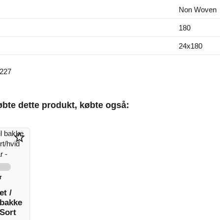
Non Woven
180
24x180
227
bte dette produkt, købte også:
star_border
r
et /
 bakke
Sort