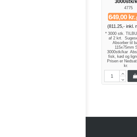
3000stk/
4775
649,00 kr.
(811.25,- inkl
* 3000 stk. TILB
af 2 krt. Sugese
Absorber til 
115x75mm S
3000stk/kar Abso
fisk, kød og li
Prisen er Nedsa
kr.