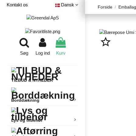
Kontakt os
Dansk
Forside
Emballag
star_border
Søg
Log ind
Kurv
TILBUD & NYHEDER
Borddækning
Lys og tilbehør