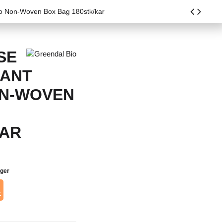
o Non-Woven Box Bag 180stk/kar
SE
ANT
N-WOVEN
KAR
ager
.