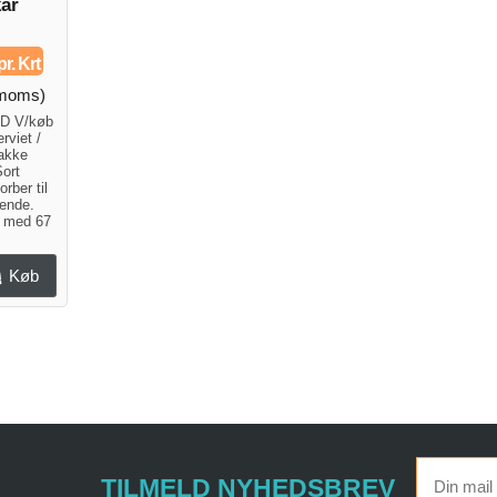
kar
pr. Krt
. moms)
UD V/køb
rviet /
bakke
ort
rber til
gnende.
t med 67
Køb
TILMELD NYHEDSBREV