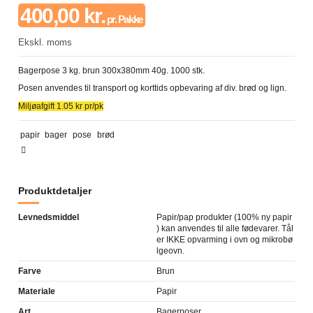
400,00 kr.
pr. Pakke
Ekskl. moms
Bagerpose 3 kg. brun 300x380mm 40g. 1000 stk.
Posen anvendes til transport og korttids opbevaring af div. brød og lign.
Miljøafgift 1.05 kr pr/pk
papir
bager
pose
brød
Produktdetaljer
Levnedsmiddel
Papir/pap produkter (100% ny papir
) kan anvendes til alle fødevarer. Tål
er IKKE opvarming i ovn og mikrobø
lgeovn.
Farve
Brun
Materiale
Papir
Art
Bagerposer