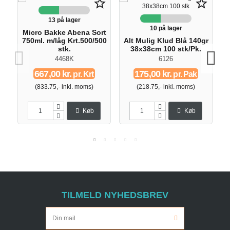
star_border
star_border
13 på lager
10 på lager
Micro Bakke Abena Sort
750ml. m/låg Krt.500/500
Alt Mulig Klud Blå 140gr
A
stk.
38x38cm 100 stk/Pk.
4468K
6126
667,00 kr.
175,00 kr.
pr. Krt
pr. Pak
(833.75,- inkl. moms)
(218.75,- inkl. moms)
Køb
Køb
TILMELD NYHEDSBREV