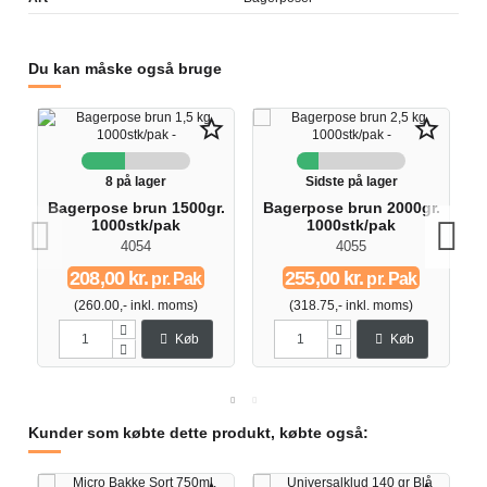
Du kan måske også bruge
star_border
star_border
8 på lager
Sidste på lager
Bagerpose brun 1500gr.
Bagerpose brun 2000gr.
B
1000stk/pak
1000stk/pak
4054
4055
208,00 kr.
255,00 kr.
pr. Pak
pr. Pak
(260.00,- inkl. moms)
(318.75,- inkl. moms)
Køb
Køb
Kunder som købte dette produkt, købte også: