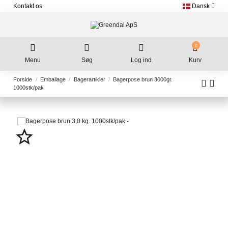
Kontakt os
Dansk
0
Menu
Søg
Log ind
Kurv
Forside
Emballage
Bagerartikler
Bagerpose brun 3000gr.
1000stk/pak
star_border