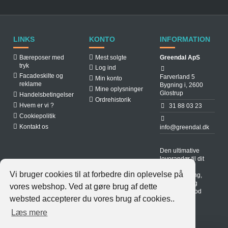
LINKS
KONTO
INFORMATION
Bæreposer med
Mest solgte
Greendal ApS
tryk
Log ind
Facadeskilte og
Farverland 5
Min konto
reklame
Bygning i, 2600
Mine oplysninger
Glostrup
Handelsbetingelser
Ordrehistorik
Hvem er vi ?
31 88 03 23
Cookiepolitik
Kontakt os
info@greendal.dk
Den ultimative
leverandør til dit
spisested.
Vi bruger cookies til at forbedre din oplevelse på
Hurtig levering,
lave priser og
vores webshop. Ved at gøre brug af dette
produkter i god
websted accepterer du vores brug af cookies..
kvalitet.
Læs mere