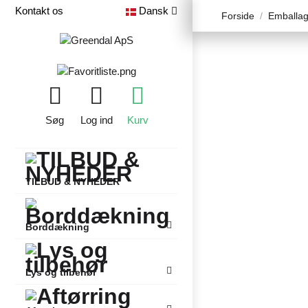
Kontakt os
Dansk
Forside
Emballag
Søg
Log ind
Kurv
TILBUD & NYHEDER
Borddækning
Lys og tilbehør