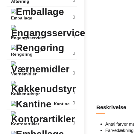
Aftørring
Emballage
Engangsservice
Rengøring
Værnemidler
Køkkenudstyr
Kantine
Beskrivelse
Antal farver m
Kontorartikler
Farvedækning