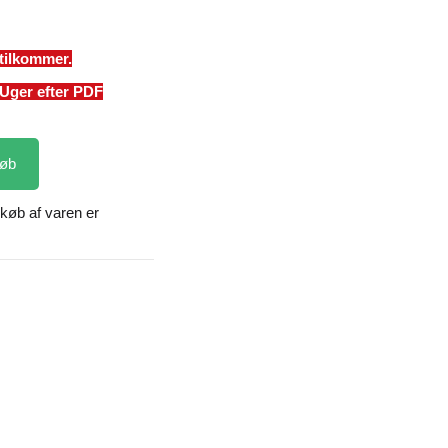
tilkommer.
 Uger efter PDF
øb
køb af varen er