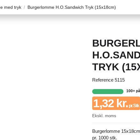
e med tryk
Burgerlomme H.O.Sandwich Tryk (15x18cm)
BURGER
H.O.SAN
TRYK (15
Reference
5115
100+ på
1,32 kr.
pr. Stk
Ekskl. moms
Burgerlomme 15x18cm 
pr. 1000 stk.