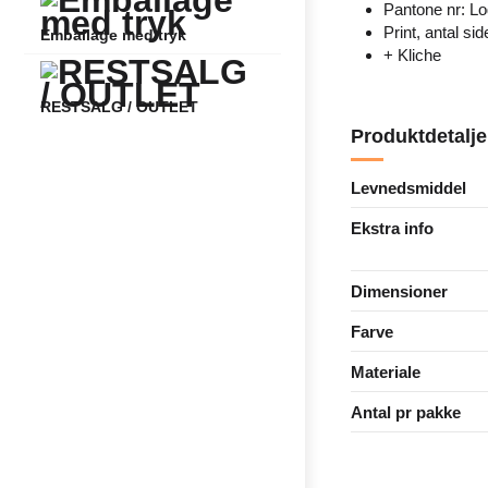
Pantone nr: L
Print, antal sid
Emballage med tryk
+ Kliche
RESTSALG / OUTLET
Produktdetalje
Levnedsmiddel
Ekstra info
Dimensioner
Farve
Materiale
Antal pr pakke