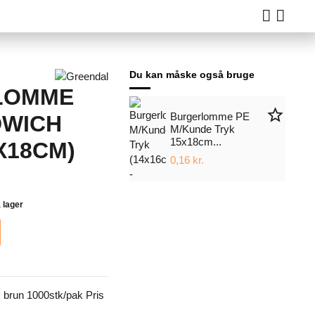
Du kan måske også bruge
LOMME
star_border
Burgerlomme PE
DWICH
M/Kunde Tryk
15x18cm...
X18CM)
0,16 kr.
 lager
brun 1000stk/pak Pris