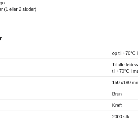
ogo
er (1 eller 2 sidder)
r
op til +70°C
Til alle føde
til +70°C i 
150 x180 m
Brun
Kraft
2000 stk.