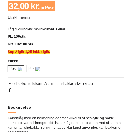
32,00 kr.
pr. Pose
Ekskl. moms
Låg til Alubakke m/vinkelkant 850ml.
Pk. 100stk.
Krt. 10x100 stk.
Sup Afgift 1,25 inkl. afgift.
Enhed
Pose
Pak.
Foliebakke
rullekant
Aluminiumsbakke
sky
røræg
Beskrivelse
Kartonlåg med en belægning der medvirker til at beskytte og holde
indholdet varmt i længere tid. Kartonlåget monteres nemt ved at klemme
kanten af foliebakken omkring låget. Når låget anvendes kan bakkerne