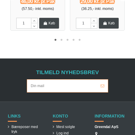
46,00 kr.
29,00 kr.
pr. Pak
pr. Pak
(57.50,- inkl. moms)
(36.25,- inkl. moms)
Køb
Køb
TILMELD NYHEDSBREV
LINKS
KONTO
INFORMATION
Bæreposer med
Mest solgte
Greendal ApS
tryk
Log ind