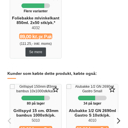
Flere varianter
Foliebakke m/vinkelkant
850ml. 2x50 stk/pk.*
4032
89,00 kr.
pr. Pak
(111.25,- inkl. moms)
Se mere
Kunder som købte dette produkt, købte også:
star_border
star_border
80 på lager
34 på lager
Grillspyd 15 cm. Ø3mm
Alubakke 1/2 GN 2690ml
bambus 1000stk/pk.
Gastro S 10stk/pk.
5010
4010