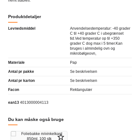
nemt stables.
Produktdetaljer
Levnedsmiddel
Anvendelsestemperatur: -40 grader
C til +40 grader C i ubegrænset
tid.Ved temperatur op til +350
grader C dog max i 5 timer.Kan
bruges i almindelig ovn og
mikrobølgeovn,
Materiale
Pap
Antal pr pakke
Se beskrivelsen
Antal pr karton
Se beskrivelsen
Facon
Rektangulær
ean13
4013000004113
Du kan måske også bruge
star_border