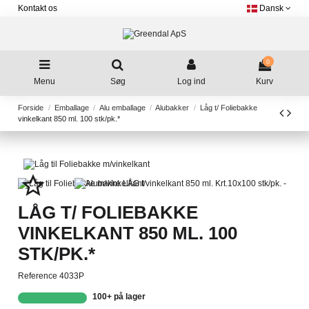
Kontakt os
Dansk
0
Menu
Søg
Log ind
Kurv
Forside
Emballage
Alu emballage
Alubakker
Låg t/ Foliebakke
vinkelkant 850 ml. 100 stk/pk.*
star_border
LÅG T/ FOLIEBAKKE
VINKELKANT 850 ML. 100
STK/PK.*
Reference
4033P
100+ på lager