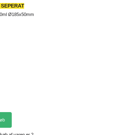
 SEPERAT
750ml Ø185x50mm
øb
køb af varen er 2.