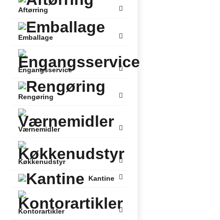
Aftørring
Emballage
Engangsservice
Rengøring
Værnemidler
Køkkenudstyr
Kantine
Kontorartikler