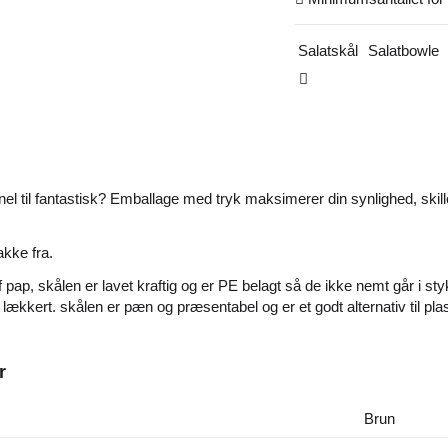
Salatskål
Salatbowle
ionel til fantastisk? Emballage med tryk maksimerer din synlighed, skil
akke fra.
f pap, skålen er lavet kraftig og er PE belagt så de ikke nemt går i st
lækkert. skålen er pæn og præsentabel og er et godt alternativ til plas
r
Brun