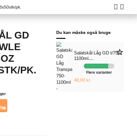
8x50stk/pk.
ÅL GD
Du kan måske også bruge
OWLE
star_border
Salatskål Låg GD t/750-
6OZ
1100ml....
STK/PK.
Flere varianter
48,00 kr.
ager
 Pak