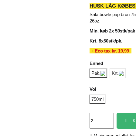
HUSK LÅG KØBES
Salatbowle pap brun 
26oz.
Min. køb 2x 50stk/pak
Krt. 8x50stk/pk.
+ Eco tax kr. 19,99
Enhed
Pak.
Krt.
Vol
750ml
K
Minimumsantallet for 