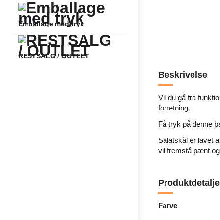
Emballage med tryk
RESTSALG / OUTLET
Beskrivelse
Vil du gå fra funkt
forretning.
Få tryk på denne b
Salatskål er lavet a
vil fremstå pænt og 
Produktdetalje
Farve