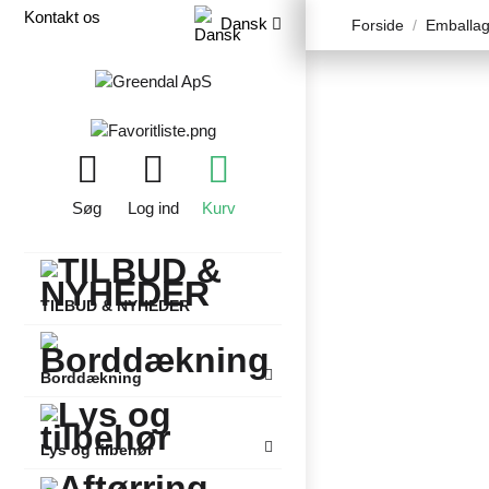
Kontakt os
Dansk
Forside
Emballa
Søg
Log ind
Kurv
TILBUD & NYHEDER
Borddækning
Lys og tilbehør