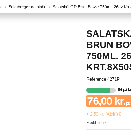
ge
Salatbæger og skåle
Salatskål GD Brun Bowle 750ml. 26oz Krt.
SALATSK
BRUN B
750ML. 2
KRT.8X50
Reference
4271P
54 på l
76,00 kr.
pr.
+ 2,50 kr. (Afgift)
Ekskl. moms