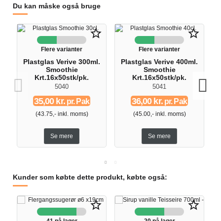
Du kan måske også bruge
star_border
star_border
Flere varianter
Flere varianter
Plastglas Verive 300ml.
Plastglas Verive 400ml.
Smoothie
Smoothie
Krt.16x50stk/pk.
Krt.16x50stk/pk.
5040
5041
35,00 kr.
36,00 kr.
pr. Pak
pr. Pak
(43.75,- inkl. moms)
(45.00,- inkl. moms)
Se mere
Se mere
Kunder som købte dette produkt, købte også:
star_border
star_border