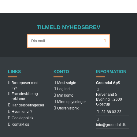
TILMELD NYHEDSBREV
LINKS
KONTO
INFORMATION
Bæreposer med
Mest solgte
Greendal ApS
tryk
Log ind
Facadeskilte og
Farverland 5
Min konto
reklame
Bygning i, 2600
Mine oplysninger
Glostrup
Handelsbetingelser
Ordrehistorik
Hvem er vi ?
31 88 03 23
Cookiepolitik
Kontakt os
info@greendal.dk