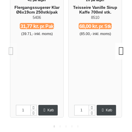
41 på lager
20 på lager
Flergangssugerør Klar
Teisseire Vanille Sirup
Ø6x19cm 250stk/pak
Kaffe 700ml stk.
5406
8510
31,77 kr.
68,00 kr.
pr. Pak
pr. Stk
(39.71,- inkl. moms)
(85.00,- inkl. moms)
Køb
Køb