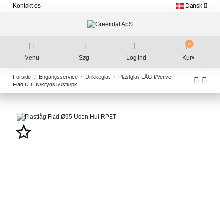
Kontakt os
Dansk
0
Menu
Søg
Log ind
Kurv
Forside
Engangsservice
Drikkeglas
Plastglas LÅG t/Verive
Flad UDEN/kryds 50stk/pk.
star_border