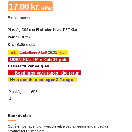
17,00 kr.
pr. Pak
Ekskl. moms
Plastlåg Ø95 mm Flad uden Kryds PET Klar
Pak:
50 stk/pk.
Krt:
16x50 stk/pk.
inkl.
Emballage Afgift 28,31
krt.
UDEN HUL ! Min Køb 16 pak.
Passer
til Verive glas.
Bestilings Vare
tages ikke retur
Hvis den ikke på lager 2-4 dage
Plastlåg
hul
Ø95
Beskrivelse
Opnå en behagelig drikkeoplevelse ved at vælge engangsglas
produceret i blødt plast.