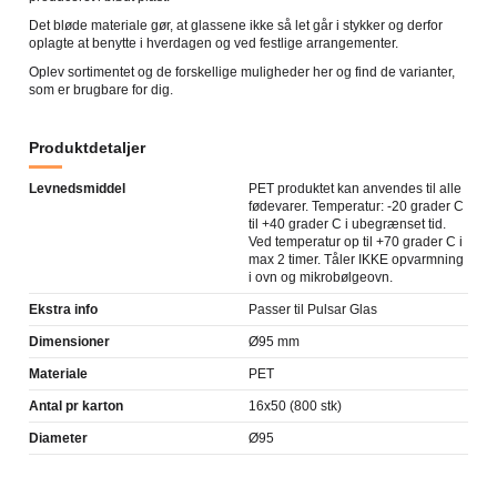
Det bløde materiale gør, at glassene ikke så let går i stykker og derfor
oplagte at benytte i hverdagen og ved festlige arrangementer.
Oplev sortimentet og de forskellige muligheder her og find de varianter,
som er brugbare for dig.
Produktdetaljer
Levnedsmiddel
PET produktet kan anvendes til alle
fødevarer. Temperatur: -20 grader C
til +40 grader C i ubegrænset tid.
Ved temperatur op til +70 grader C i
max 2 timer. Tåler IKKE opvarmning
i ovn og mikrobølgeovn.
Ekstra info
Passer til Pulsar Glas
Dimensioner
Ø95 mm
Materiale
PET
Antal pr karton
16x50 (800 stk)
Diameter
Ø95