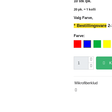
10 stk /pk.
20 pk. = 1 kolli
Valg Farve,
* Bestillingsvare
2-
Farve:
Rød
Blå
Grøn
Gu
K
Mikrofiberklud