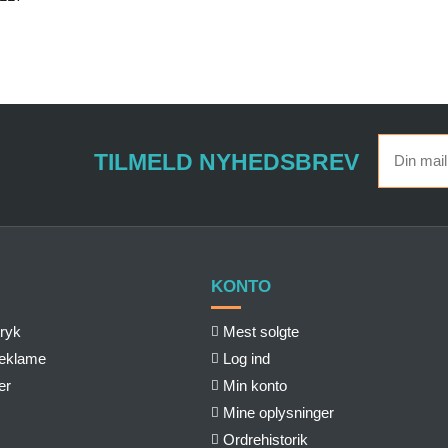
TILMELD NYHEDSBREV
KONTO
ryk
Mest solgte
reklame
Log ind
er
Min konto
Mine oplysninger
Ordrehistorik