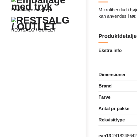
Mikrofiberklud i høj
Emballage med tryk
kan anvendes i tør, 
RESTSALG / OUTLET
Produktdetalje
Ekstra info
Dimensioner
Brand
Farve
Antal pr pakke
Rekvisittype
ean13
2418248642