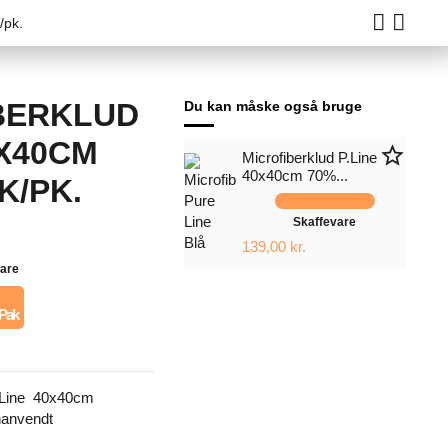
/pk.
BERKLUD
Du kan måske også bruge
0X40CM
star_border
Microfiberklud P.Line
40x40cm 70%...
K/PK.
Skaffevare
139,00 kr.
vare
 Pak
P.Line 40x40cm
anvendt