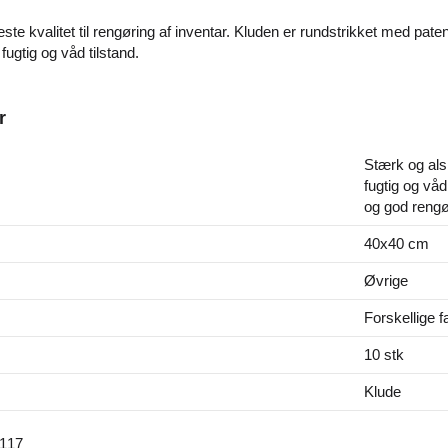
este kvalitet til rengøring af inventar. Kluden er rundstrikket med pat
fugtig og våd tilstand.
r
Stærk og alsi
fugtig og våd
og god rengø
40x40 cm
Øvrige
Forskellige f
10 stk
Klude
117