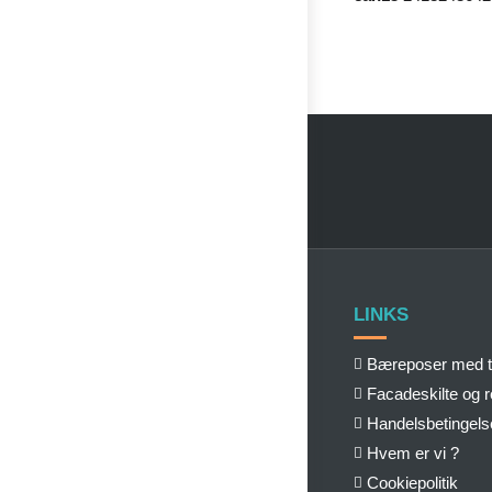
LINKS
Bæreposer med t
Facadeskilte og 
Handelsbetingels
Hvem er vi ?
Cookiepolitik