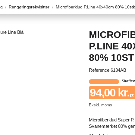
ng
Rengøringsrekvisitter
Microfiberklud P.Line 40x40cm 80% 10stk
MICROFI
P.LINE 4
80% 10ST
Reference
6134AB
Skaffe
94,00 kr.
pr.
Ekskl. moms
Microfiberklud Super 
Svanemærket 80% gen