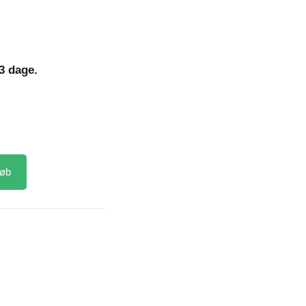
3 dage.
l
øb