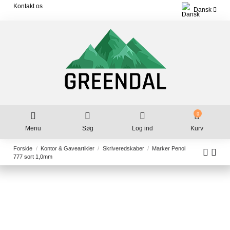
Kontakt os
Dansk
0
Menu
Søg
Log ind
Kurv
Forside
Kontor & Gaveartikler
Skriveredskaber
Marker Penol
777 sort 1,0mm