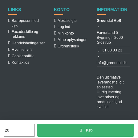
LINKS
KONTO
INFORMATION
Bæreposer med
Mest solgte
Greendal ApS
tryk
Log ind
Facadeskilte og
Farverland 5
Min konto
reklame
Bygning i, 2600
Mine oplysninger
Glostrup
Handelsbetingelser
Ordrehistorik
Hvem er vi ?
31 88 03 23
Cookiepolitik
Kontakt os
info@greendal.dk
Den ultimative
leverandør til dit
spisested.
Hurtig levering,
lave priser og
produkter i god
kvalitet.
Udviklet af:
WebTX
Køb