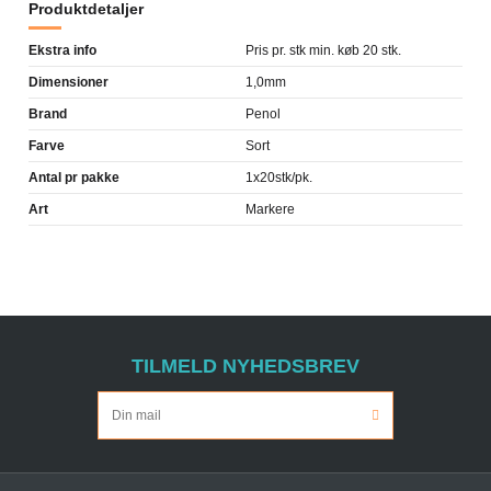
Produktdetaljer
Ekstra info
Pris pr. stk min. køb 20 stk.
Dimensioner
1,0mm
Brand
Penol
Farve
Sort
Antal pr pakke
1x20stk/pk.
Art
Markere
TILMELD NYHEDSBREV