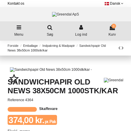
Kontakt os
Dansk
0
Menu
Søg
Log ind
Kurv
Forside
Emballage
Indpakning & Madpapir
Sandwichpapir Old
News 38x50cm 1000stk/kar
star_border
SANDWICHPAPIR OLD
NEWS 38X50CM 1000STK/KAR
Reference
4364
Skaffevare
374,00 kr.
pr. Pak