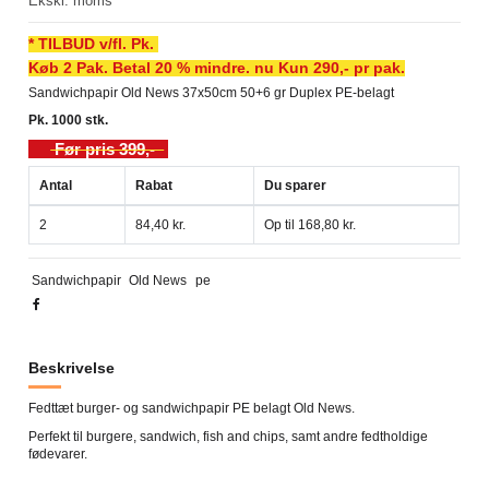
Ekskl. moms
* TILBUD v/fl. Pk.
Køb 2 Pak. Betal 20 % mindre. nu Kun 290,- pr pak.
Sandwichpapir Old News 37x50cm 50+6 gr Duplex PE-belagt
Pk. 1000 stk.
Før pris 399,-
Antal
Rabat
Du sparer
2
84,40 kr.
Op til 168,80 kr.
Sandwichpapir
Old News
pe
Beskrivelse
Fedttæt burger- og sandwichpapir PE belagt Old News.
Perfekt til burgere, sandwich, fish and chips, samt andre fedtholdige
fødevarer.