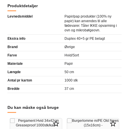
Produktdetaljer
Levnedsmiddel
Papir/pap produkter (100% ny
papir) kan anvendes til alle
fødevarer. Tåler IKKE opvarming i
ovn og mikrobølgeovn.
Ekstra info
Duplex 40+5 gr PE belagt
Brand
Øvrige
Farve
Hvid/Sort
Materiale
Papir
Længde
50 cm
Antal pr karton
1000 stk
Bredde
37 cm
Du kan måske også bruge
star_border
star_border