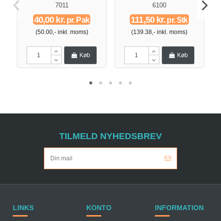
7011
6100
40,00 kr.
111,50 kr.
pr. Pak
pr. Stk
(50.00,- inkl. moms)
(139.38,- inkl. moms)
Køb
Køb
TILMELD NYHEDSBREV
LINKS
KONTO
INFORMATION