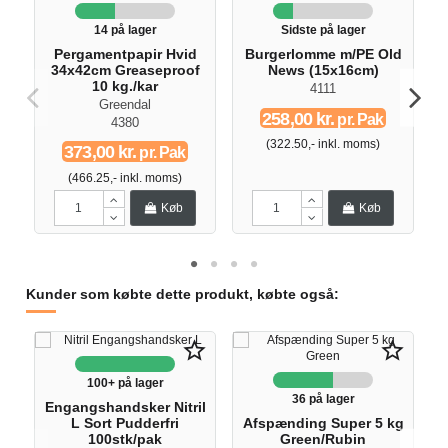
14 på lager
Sidste på lager
Pergamentpapir Hvid
Burgerlomme m/PE Old
34x42cm Greaseproof
News (15x16cm)
10 kg./kar
4111
Greendal
258,00 kr.
pr. Pak
4380
(322.50,- inkl. moms)
373,00 kr.
pr. Pak
(466.25,- inkl. moms)
Køb
Køb
Kunder som købte dette produkt, købte også:
E
star_border
star_border
100+ på lager
36 på lager
Engangshandsker Nitril
L Sort Pudderfri
Afspænding Super 5 kg
100stk/pak
Green/Rubin
2