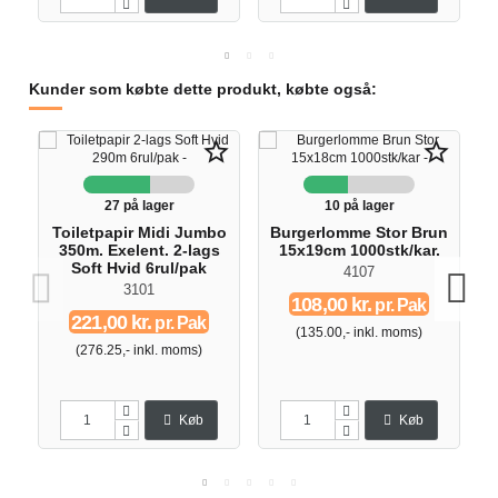
Kunder som købte dette produkt, købte også:
star_border
star_border
27 på lager
10 på lager
Toiletpapir Midi Jumbo
Burgerlomme Stor Brun
D
350m. Exelent. 2-lags
15x19cm 1000stk/kar.
Soft Hvid 6rul/pak
4107
3101
108,00 kr.
pr. Pak
221,00 kr.
pr. Pak
(135.00,- inkl. moms)
(276.25,- inkl. moms)
Køb
Køb