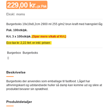
229,00 kr.
pr. Pak
Ekskl. moms
Burgerboks 19x19x8,2cm 2900 ml 255 g/m2 brun kraft med hængslet låg
Pak. 100stk/pk.
Krt. 3 x 100stk/pk.
(Spar mere v/køb af Krt.)
Eco tax kr. 2,22 /krt.
er inkl. prisen
Burgerbox
Burgerboks
Beskrivelse
Burgerboks der anvendes som emballage til fastfood. Låget har
afrivningskant og udstandsede huller så damp kan komme ud og sikre at
produktet bevarer sin sprødhed.
Produktdetaljer