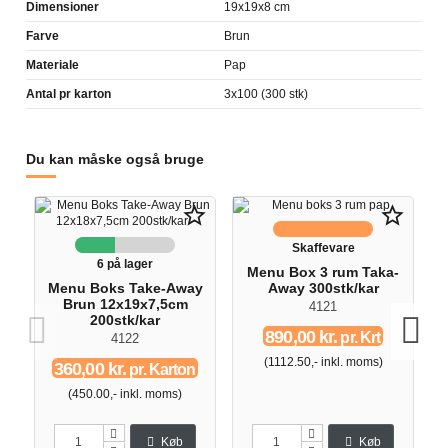
Dimensioner
19x19x8 cm
Farve
Brun
Materiale
Pap
Antal pr karton
3x100 (300 stk)
Du kan måske også bruge
star_border
star_border
Skaffevare
6 på lager
Menu Box 3 rum Taka-
Menu Boks Take-Away
Away 300stk/kar
Brun 12x19x7,5cm
4121
200stk/kar
890,00 kr.
pr. Krt
4122
(1112.50,- inkl. moms)
360,00 kr.
pr. Karton
(450.00,- inkl. moms)
Køb
Køb