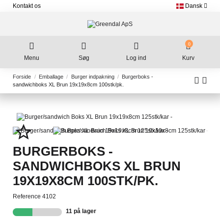
Kontakt os
Dansk
0
Menu
Søg
Log ind
Kurv
Forside
Emballage
Burger indpakning
Burgerboks -
sandwichboks XL Brun 19x19x8cm 100stk/pk.
star_border
BURGERBOKS -
SANDWICHBOKS XL BRUN
19X19X8CM 100STK/PK.
Reference
4102
11 på lager