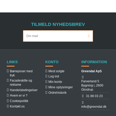
TILMELD NYHEDSBREV
LINKS
KONTO
INFORMATION
Bæreposer med
Mest solgte
Greendal ApS
tryk
Log ind
Facadeskilte og
Farverland 5
Min konto
reklame
Bygning i, 2600
Mine oplysninger
Glostrup
Handelsbetingelser
Ordrehistorik
Hvem er vi ?
31 88 03 23
Cookiepolitik
Kontakt os
info@greendal.dk