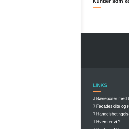
Kunder som kø
LINKS
Bæreposer med t
Facadeskilte og 
Handelsbetingels
Hvem er vi ?