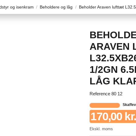
styr og isenkram
Beholdere og låg
Beholder Araven lufttæt L32.
BEHOLD
ARAVEN 
L32.5XB2
1/2GN 6.
LÅG KLA
Reference
80 12
Skaffe
170,00 kr.
Ekskl. moms