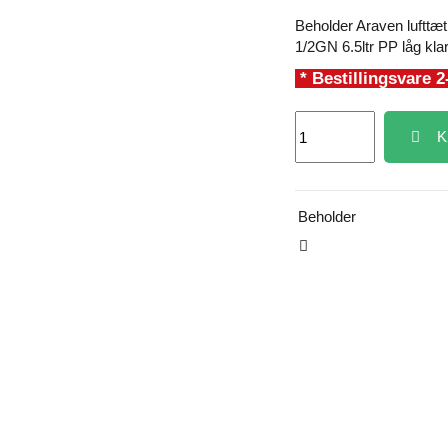
Beholder Araven luftt
1/2GN 6.5ltr PP låg kla
* Bestillingsvare 2
K
Beholder