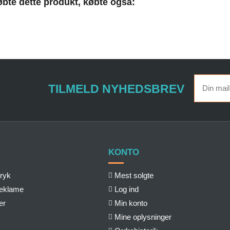
bte dette produkt, købte også:
TILMELD NYHEDSBREV
KONTO
ryk
Mest solgte
reklame
Log ind
er
Min konto
Mine oplysninger