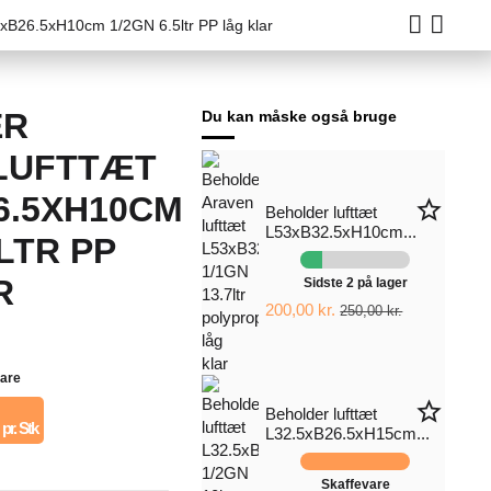
5xB26.5xH10cm 1/2GN 6.5ltr PP låg klar
ER
Du kan måske også bruge
LUFTTÆT
6.5XH10CM
star_border
Beholder lufttæt
L53xB32.5xH10cm...
5LTR PP
R
Sidste 2 på lager
200,00 kr.
250,00 kr.
vare
star_border
Beholder lufttæt
pr. Stk
L32.5xB26.5xH15cm...
Skaffevare