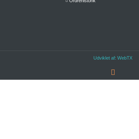
Ordrehistorik
Udviklet af:
WebTX