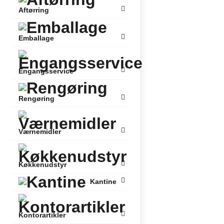
Aftørring
Emballage
Engangsservice
Rengøring
Værnemidler
Køkkenudstyr
Kantine
Kontorartikler