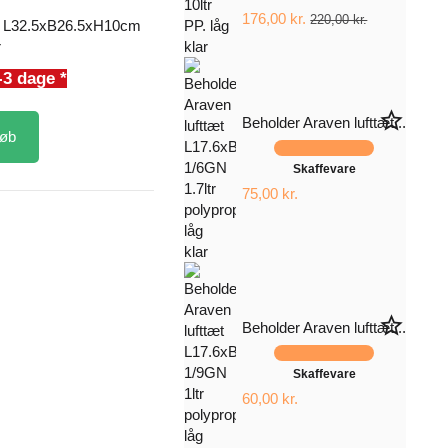
176,00 kr.
220,00 kr.
æt L32.5xB26.5xH10cm
r
-3 dage *
star_border
Beholder Araven lufttæt...
øb
Skaffevare
75,00 kr.
star_border
Beholder Araven lufttæt...
Skaffevare
60,00 kr.