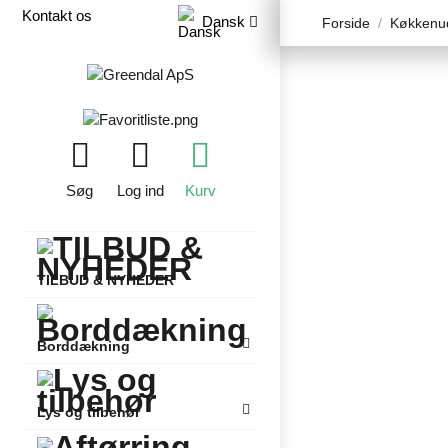
Kontakt os
Dansk
Forside
Køkkenud
Søg
Log ind
Kurv
TILBUD & NYHEDER
Borddækning
Lys og tilbehør