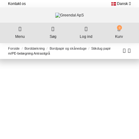
Kontakt os
Dansk
0
Menu
Søg
Log ind
Kurv
Forside
Borddækning
Bordpapir og skåneduge
Stikdug papir
m/PE-belægning Antrasitgrå