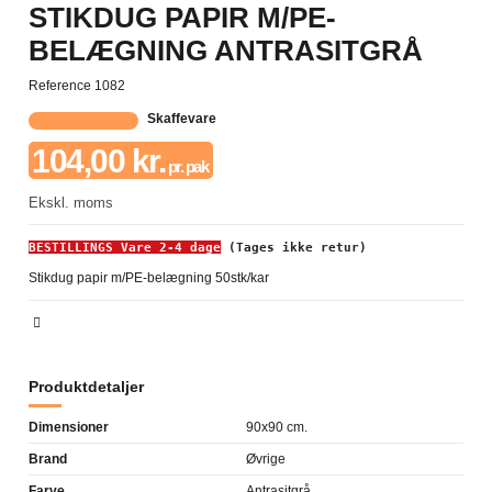
STIKDUG PAPIR M/PE-
BELÆGNING ANTRASITGRÅ
Reference
1082
Skaffevare
104,00 kr.
pr. pak
Ekskl. moms
BESTILLINGS Vare 2-4 dage
 (Tages ikke retur) 
Stikdug papir m/PE-belægning 50stk/kar
Produktdetaljer
Dimensioner
90x90 cm.
Brand
Øvrige
Farve
Antrasitgrå