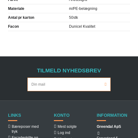
Materiale
m/PE-belægning
Antal pr karton
50stk
Facon
Dunicel Kvalitet
TILMELD NYHEDSBREV
LINKS
KONTO
INFORMATION
Bæreposer med
Mest solgte
Greendal ApS
tryk
Log ind
Facadeskilte og