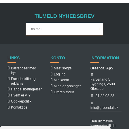
TILMELD NYHEDSBREV
LINKS
KONTO
INFORMATION
Bæreposer med
Mest solgte
Greendal ApS
tryk
Log ind
Facadeskilte og
Farverland 5
Min konto
reklame
Bygning i, 2600
Mine oplysninger
Glostrup
Handelsbetingelser
Ordrehistorik
Hvem er vi ?
31 88 03 23
Cookiepolitik
Kontakt os
info@greendal.dk
Den ultimative
leverandør til dit