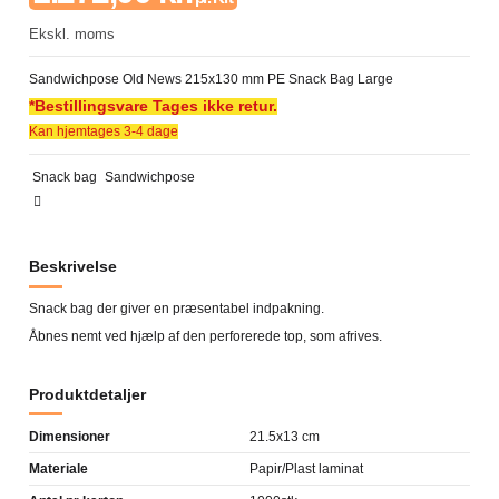
Ekskl. moms
Sandwichpose Old News 215x130 mm PE Snack Bag Large
*Bestillingsvare Tages ikke retur.
Kan hjemtages 3-4 dage
Snack bag
Sandwichpose
Beskrivelse
Snack bag der giver en præsentabel indpakning.
Åbnes nemt ved hjælp af den perforerede top, som afrives.
Produktdetaljer
Dimensioner
21.5x13 cm
Materiale
Papir/Plast laminat