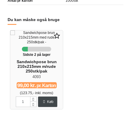
Antal pr karton
1000stk
Du kan måske også bruge
star_border
Sidste 2 på lager
Sandwichpose brun
210x215mm m/rude
250stk/pak
4093
99,00 kr.
pr. Karton
(123.75,- inkl. moms)
Køb