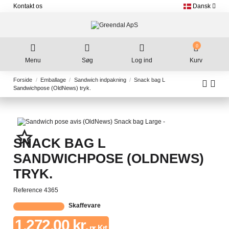
Kontakt os
Dansk
0
Menu
Søg
Log ind
Kurv
Forside
Emballage
Sandwich indpakning
Snack bag L
Sandwichpose (OldNews) tryk.
star_border
SNACK BAG L
SANDWICHPOSE (OLDNEWS)
TRYK.
Reference
4365
Skaffevare
1.272,00 kr.
pr. Krt