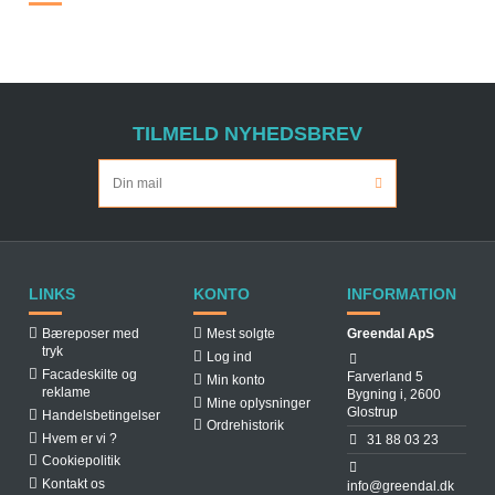
TILMELD NYHEDSBREV
LINKS
KONTO
INFORMATION
Bæreposer med
Mest solgte
Greendal ApS
tryk
Log ind
Facadeskilte og
Farverland 5
Min konto
reklame
Bygning i, 2600
Mine oplysninger
Glostrup
Handelsbetingelser
Ordrehistorik
Hvem er vi ?
31 88 03 23
Cookiepolitik
Kontakt os
info@greendal.dk