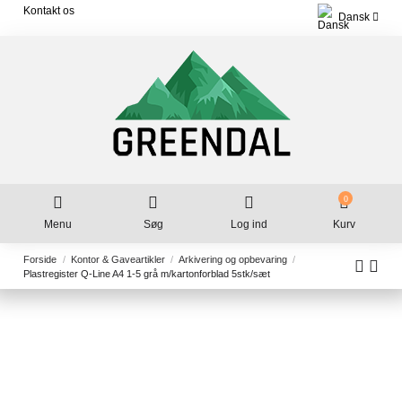
Kontakt os
Dansk
0
Menu
Søg
Log ind
Kurv
Forside
Kontor & Gaveartikler
Arkivering og opbevaring
Plastregister Q-Line A4 1-5 grå m/kartonforblad 5stk/sæt