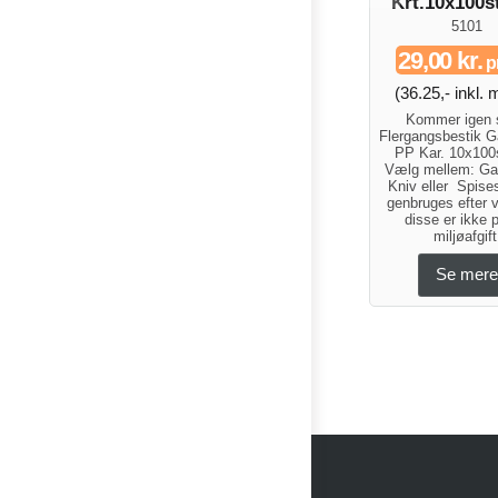
Krt.10x100s
5101
29,00 kr.
pr
(36.25,- inkl.
Kommer igen 
Flergangsbestik Ga
PP Kar. 10x100
Vælg mellem: Gaff
Kniv eller Spis
genbruges efter 
disse er ikke 
miljøafgift
Se mer