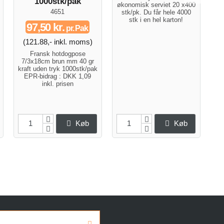
1000stk/pak
økonomisk serviet 20 x400
4651
stk/pk. Du får hele 4000
stk i en hel karton!
97,50 kr.
pr. Pak
(121.88,- inkl. moms)
Fransk hotdogpose
7/3x18cm brun mm 40 gr
kraft uden tryk 1000stk/pak
EPR-bidrag : DKK 1,09
inkl. prisen
Køb
Køb