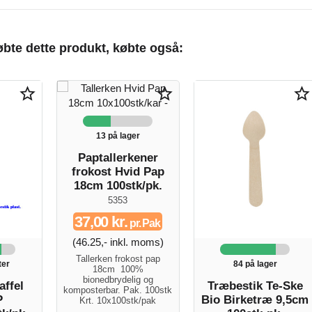
bte dette produkt, købte også:
star_border
star_border
star_border
13 på lager
Paptallerkener
frokost Hvid Pap
18cm 100stk/pk.
5353
37,00 kr.
pr. Pak
(46.25,- inkl. moms)
Tallerken frokost pap
ter
84 på lager
18cm 100%
bionedbrydelig og
affel
Træbestik Te-Ske
komposterbar. Pak. 100stk
P
Bio Birketræ 9,5cm
Krt. 10x100stk/pak