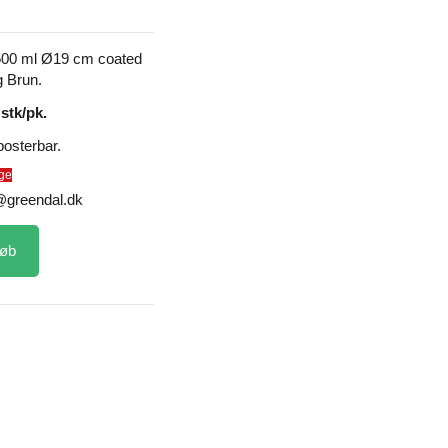
 500 ml Ø19 cm coated
g Brun.
 stk/pk.
osterbar.
ge
@greendal.dk
øb