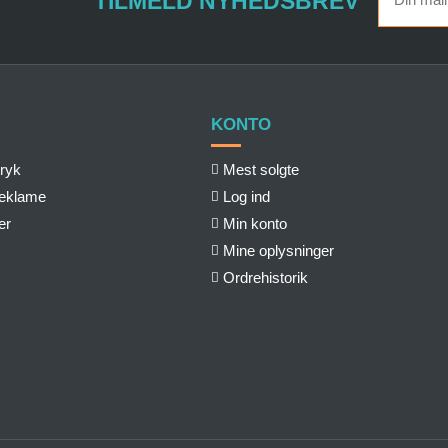
TILMELD NYHEDSBREV
KONTO
ryk
Mest solgte
reklame
Log ind
er
Min konto
Mine oplysninger
Ordrehistorik