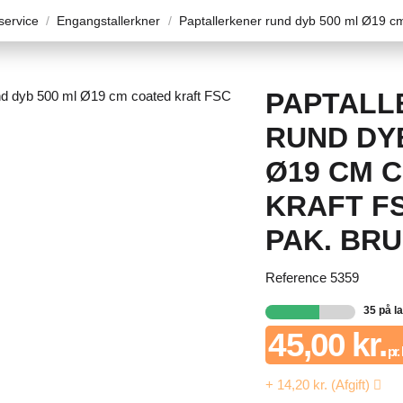
ervice
Engangstallerkner
Paptallerkener rund dyb 500 ml Ø19 cm 
PAPTALL
RUND DYB
Ø19 CM 
KRAFT FS
PAK. BRU
Reference
5359
35 på l
45,00 kr.
pr.
+ 14,20 kr. (Afgift)