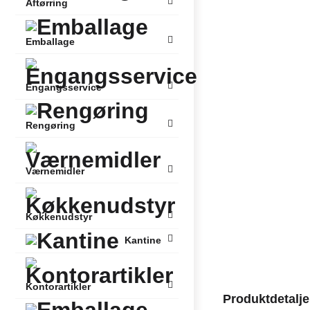
Aftørring
Emballage
Engangsservice
Rengøring
Værnemidler
Køkkenudstyr
Kantine
Kontorartikler
Produktdetalje