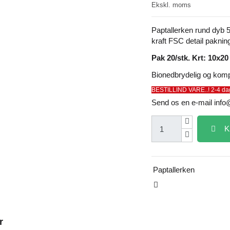
Ekskl. moms
Paptallerken rund dyb
kraft FSC detail paknin
Pak 20/stk. Krt: 10x20
Bionedbrydelig og komp
BESTILLIND VARE..! 2-4 da
Send os en e-mail
info
K
Paptallerken
r