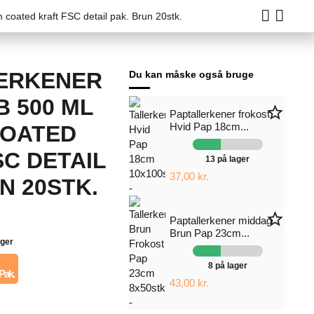
coated kraft FSC detail pak. Brun 20stk.
ERKENER
Du kan måske også bruge
 500 ML
star_border
Paptallerkener frokost
Hvid Pap 18cm...
COATED
C DETAIL
13 på lager
37,00 kr.
N 20STK.
star_border
Paptallerkener middag
Brun Pap 23cm...
ager
8 på lager
 Pak.
43,00 kr.