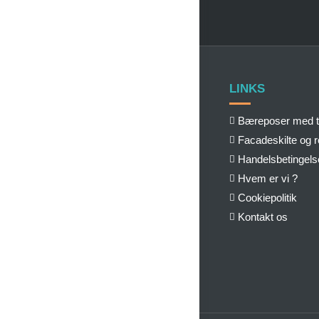
LINKS
Bæreposer med t
Facadeskilte og 
Handelsbetingels
Hvem er vi ?
Cookiepolitik
Kontakt os