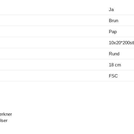
Ja
Brun
Pap
10x20*200st
Rund
18 cm
FSC
lerkner
lser