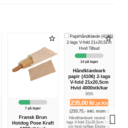
star_border
star_border
14 på lager
A
1
Håndklædeark
papir (4106) 2-lags
V-fold 21x20,5cm
Hvid 4000stk/kar
3055
(
235,00 kr.
pr. Krt
A
7 på lager
gu
(293.75,- inkl. moms)
Fransk Brun
Håndklædeark neutral 2-
lags V-fold 21x20,5cm 10,5
Hotdog Pose Kraft
cm hvid nyfiber Ekstremt