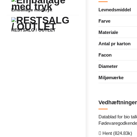
Levnedsmiddel
Emballage med tryk
Farve
RESTSALG / OUTLET
Materiale
Antal pr karton
Facon
Diameter
Miljømærke
Vedhæftninger
Datablad for bio tal
Fødevaregodkende
Hent (824.83k)