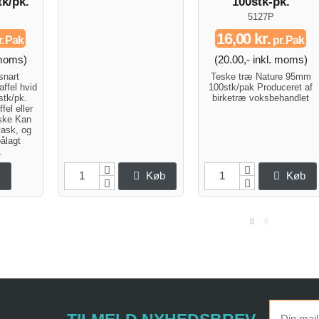
tk/pk.
100stk-pk.
5127P
16,00 kr.
. Pak
pr. Pak
 moms)
(20.00,- inkl. moms)
snart
Teske træ Nature 95mm
ffel hvid
100stk/pak Produceret af
stk/pk.
birketræ voksbehandlet
el eller
eske Kan
vask, og
pålagt
.
e
Køb
Køb