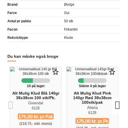
Brand
Øvrige
Farve
Gul
Antal pr pakke
50 stk
Facon
Firkantet
Rekvisittype
Klude
Du kan måske også bruge
star_border
star_border
10 på lager
Sidste 4 på lager
Alt Mulig Klud Blå 140gr
Alt Mulig Klud Pink
38x38cm 100 stk/Pk.
140gr Rød 38x38cm
100stk/pak
Greendal
Abena
6126
6128
175,00 kr.
pr. Pak
175,00 kr.
pr. Pk
(218.75,- inkl. moms)