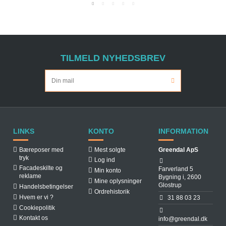
TILMELD NYHEDSBREV
LINKS
KONTO
INFORMATION
Bæreposer med
Mest solgte
Greendal ApS
tryk
Log ind
Facadeskilte og
Farverland 5
Min konto
reklame
Bygning i, 2600
Mine oplysninger
Glostrup
Handelsbetingelser
Ordrehistorik
Hvem er vi ?
31 88 03 23
Cookiepolitik
Kontakt os
info@greendal.dk