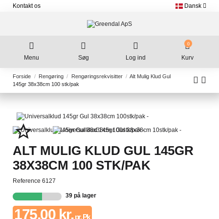
Kontakt os
Dansk
0
Menu
Søg
Log ind
Kurv
Forside
Rengøring
Rengøringsrekvisitter
Alt Mulig Klud Gul
145gr 38x38cm 100 stk/pak
star_border
ALT MULIG KLUD GUL 145GR
38X38CM 100 STK/PAK
Reference
6127
39 på lager
175,00 kr.
pr. Pk