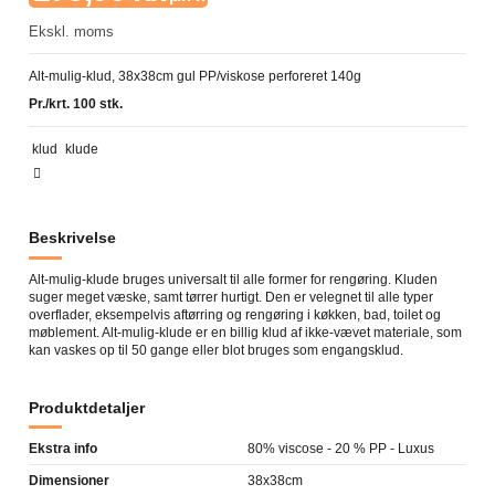
Ekskl. moms
Alt-mulig-klud, 38x38cm gul PP/viskose perforeret 140g
Pr./krt. 100 stk.
klud
klude
Beskrivelse
Alt-mulig-klude bruges universalt til alle former for rengøring. Kluden
suger meget væske, samt tørrer hurtigt. Den er velegnet til alle typer
overflader, eksempelvis aftørring og rengøring i køkken, bad, toilet og
møblement. Alt-mulig-klude er en billig klud af ikke-vævet materiale, som
kan vaskes op til 50 gange eller blot bruges som engangsklud.
Produktdetaljer
Ekstra info
80% viscose - 20 % PP - Luxus
Dimensioner
38x38cm