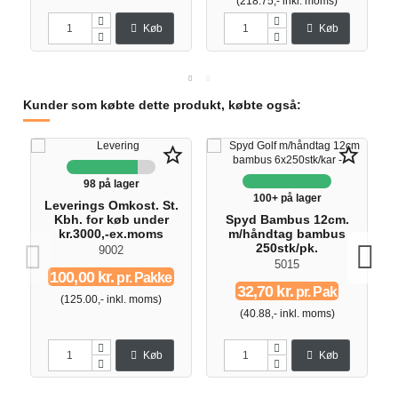
(218.75,- inkl. moms)
Køb
Køb
Kunder som købte dette produkt, købte også:
star_border
star_border
98 på lager
100+ på lager
Leverings Omkost. St.
Kbh. for køb under
Spyd Bambus 12cm.
kr.3000,-ex.moms
m/håndtag bambus
250stk/pk.
9002
5015
100,00 kr.
pr. Pakke
32,70 kr.
pr. Pak
(125.00,- inkl. moms)
(40.88,- inkl. moms)
Køb
Køb