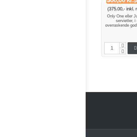
p
(375.00,- inkl
Only One eller J
servietter, i
overraskende god 