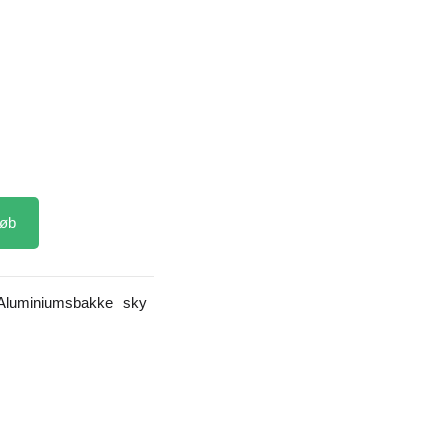
øb
Aluminiumsbakke
sky