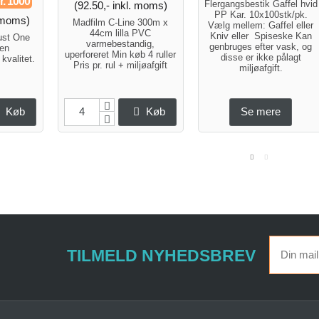
r. 1000
Flergangsbestik Gaffel hvid
(92.50,- inkl. moms)
PP Kar. 10x100stk/pk.
. moms)
Madfilm C-Line 300m x
Vælg mellem: Gaffel eller
44cm lilla PVC
Kniv eller Spiseske Kan
ust One
varmebestandig,
genbruges efter vask, og
 en
uperforeret Min køb 4 ruller
disse er ikke pålagt
kvalitet.
Pris pr. rul + miljøafgift
miljøafgift.
Køb
Køb
Se mere
TILMELD NYHEDSBREV