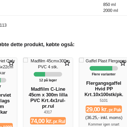
850 ml
2000 ml
113
bte dette produkt, købte også:
star_border
star_border
star_border
Flere varianter
12 på lager
Flergangsgaffel
r
Hvid PP
Madfilm C-Line
Krt.10x100stk/pk.
45cm x 300m lilla
rviet
PVC Krt.4x1rul-
-lags
5101
pr.rul
cm
29,00 kr.
pr. Pak
/kar
4317
(36.25,- inkl. moms)
74,00 kr.
pr. Rul
Kommer igen snart