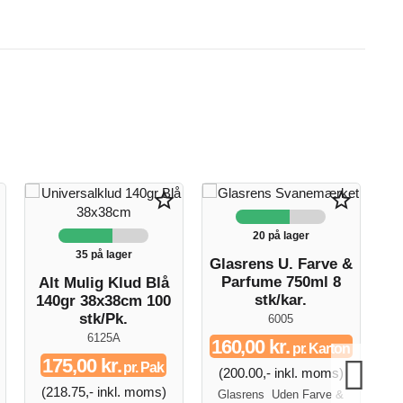
star_border
star_border
20 på lager
35 på lager
Glasrens U. Farve &
Parfume 750ml 8
Alt Mulig Klud Blå
A
stk/kar.
140gr 38x38cm 100
stk/Pk.
6005
6125A
160,00 kr.
pr. Karton
175,00 kr.
pr. Pak
(200.00,- inkl. moms)
(
(218.75,- inkl. moms)
Glasrens Uden Farve &