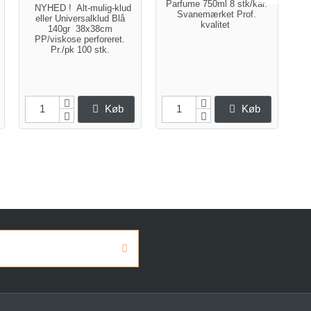
Parfume 750ml 8 stk/kar.
st
NYHED ! Alt-mulig-klud
Svanemærket Prof.
eller Universalklud Blå
kvalitet
a
140gr 38x38cm
PP/viskose perforeret.
Pr./pk 100 stk.
Køb
Køb