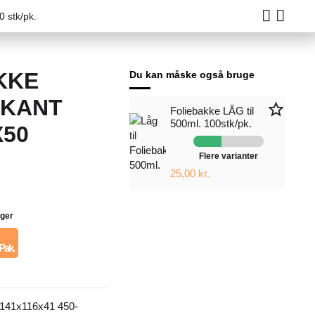
0 stk/pk.
KKE
Du kan måske også bruge
LKANT
star_border
Foliebakke LÅG til
500ml. 100stk/pk.
X50
Flere varianter
25,00 kr.
ager
 Pak.
 141x116x41 450-