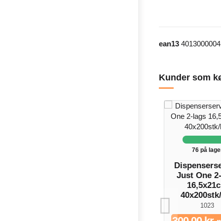
ean13
4013000004
Kunder som kø
76 på lage
Dispenserse
Just One 2
16,5x21
40x200stk
1023
300,00 kr.