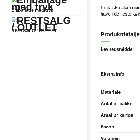
Praktiske aluminium
Emballage med tryk
have i de fleste kø
RESTSALG / OUTLET
Produktdetalje
Levnedsmiddel
Ekstra info
Materiale
Antal pr pakke
Antal pr karton
Facon
Volumen