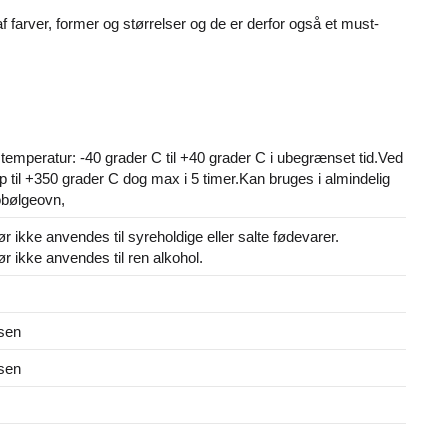
 farver, former og størrelser og de er derfor også et must-
emperatur: -40 grader C til +40 grader C i ubegrænset tid.Ved
p til +350 grader C dog max i 5 timer.Kan bruges i almindelig
obølgeovn,
 ikke anvendes til syreholdige eller salte fødevarer.
r ikke anvendes til ren alkohol.
sen
sen