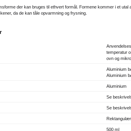
sforme der kan bruges til ethvert formål. Formene kommer i et utal af
kkener, da de kan tåle opvarmning og frysning.
r
Anvendelsest
temperatur o
ovn og mikr
Aluminium bør
Aluminium bø
Aluminium
Se beskrivel
Se beskrivel
Rektangulær
500 ml