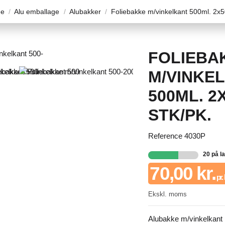
ge
Alu emballage
Alubakker
Foliebakke m/vinkelkant 500ml. 2x5
FOLIEBA
M/VINKE
500ML. 2
STK/PK.
Reference
4030P
20 på l
70,00 kr.
pr.
Ekskl. moms
Alubakke m/vinkelkant