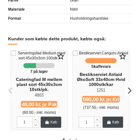
Farve
Grøn
Materiale
Nitril
Format
Husholdningshandske
Kunder som købte dette produkt, købte også:
star_border
star_border
Skaffevare
7 på lager
Bestikserviet Airlaid
Cateringfad M mellem
ØkoSoft 33x40cm Hvid
plast sort 45x30x3cm
1000stk/kar
10stk/pk.
1251
4803
590,00 kr.
pr. Krt
48,00 kr.
pr. Pak
(737.50,- inkl. moms)
(60.00,- inkl. moms)
Køb
Køb