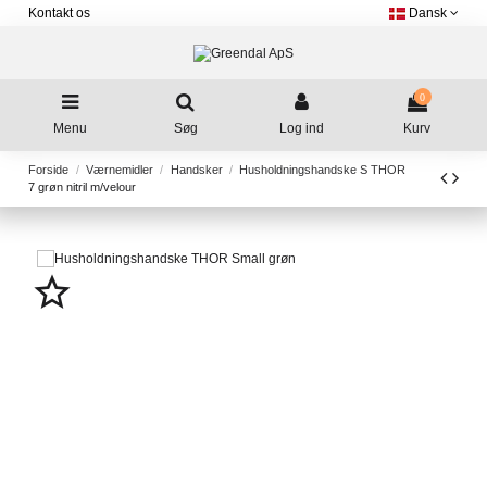
Kontakt os
Dansk
0
Menu
Søg
Log ind
Kurv
Forside
Værnemidler
Handsker
Husholdningshandske S THOR
7 grøn nitril m/velour
star_border