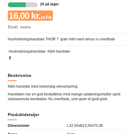
20 på lager
16,00 kr.
pr. Par
Ekskl. moms
Husholdningshandske THOR 7 grøn nitril med velour ru overflade
Husholdningshandske
Nitril handske
Beskrivelse
Nitril handske med indvendig velourisering.
Handsken har en god beskyttelse mod mange opløsningsmidler samt
oliebaserede kemikalier. Ru overflade, som giver et godt greb.
Produktdetaljer
Dimensioner
L32,50xB13,50xT0,38