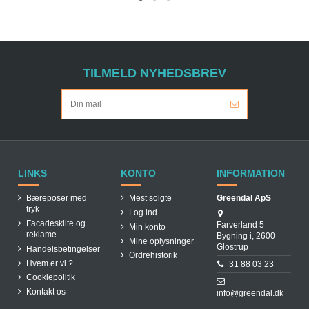
TILMELD NYHEDSBREV
LINKS
KONTO
INFORMATION
Bæreposer med
Mest solgte
Greendal ApS
tryk
Log ind
Facadeskilte og
Farverland 5
Min konto
reklame
Bygning i, 2600
Mine oplysninger
Glostrup
Handelsbetingelser
Ordrehistorik
Hvem er vi ?
31 88 03 23
Cookiepolitik
Kontakt os
info@greendal.dk