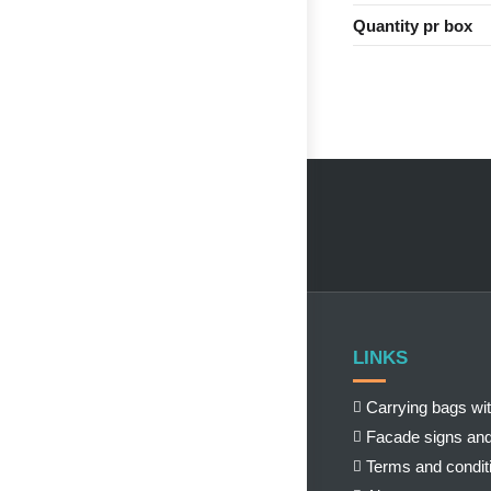
Quantity pr box
LINKS
Carrying bags wit
Facade signs and
Terms and condit