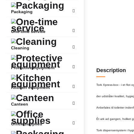
Packaging
One-time service
Cleaning
Protective equipment
Description
Tork Xpress-box - i et flot o
Kitchen equipment
der udstråler kvalitet, hygi
Canteen
Anbefales til toiletter inde
Ét ark ad gangen, hvilket g
Office supplies
Tork dispensersystem i hygi