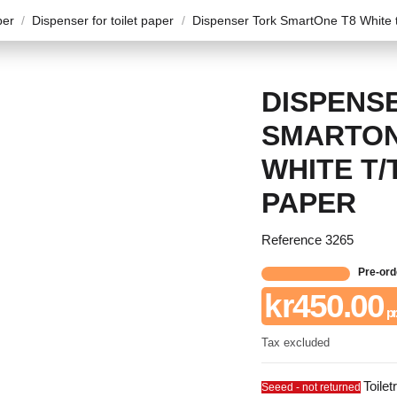
per
Dispenser for toilet paper
Dispenser Tork SmartOne T8 White t/
DISPENS
SMARTON
WHITE T/
PAPER
Reference
3265
Pre-ord
kr450.00
pr
Tax excluded
Toilet
Seeed - not returned