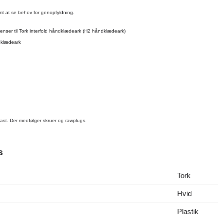
mt at se behov for genopfyldning.
enser til Tork interfold håndklædeark (H2 håndklædeark)
ndklædeark
plast. Der medfølger skruer og rawplugs.
s
Tork
Hvid
Plastik