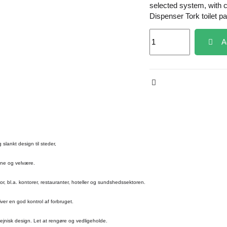
selected system, with c
Dispenser Tork toilet 
A
g slankt design til steder,
ejne og velvære.
nfor, bl.a. kontorer, restauranter, hoteller og sundshedssektoren.
iver en god kontrol af forbruget.
ejnisk design. Let at rengøre og vedligeholde.