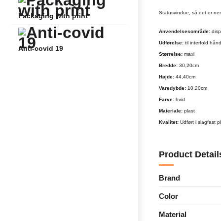
Statusvindue, så det er ne
Packaging with print
Anvendelsesområde:
disp
Udførelse:
til interfold hå
Anti-covid 19
Størrelse:
maxi
Bredde:
30,20cm
Højde:
44,40cm
Varedybde:
10,20cm
Farve:
hvid
Materiale:
plast
Kvalitet:
Udført i slagfast 
Product Detail
Brand
Color
Material