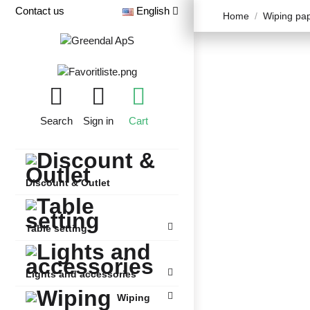
Contact us
English
Home
Wiping pa
Search
Sign in
Cart
Discount & Outlet
Table setting
Lights and accessories
Wiping