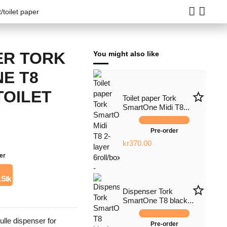
toilet paper
ER TORK
You might also like
E T8
TOILET
star_border
Toilet paper Tork
SmartOne Midi T8...
Pre-order
kr370.00
er
. Stk
star_border
Dispenser Tork
SmartOne T8 black...
rulle dispenser for
Pre-order