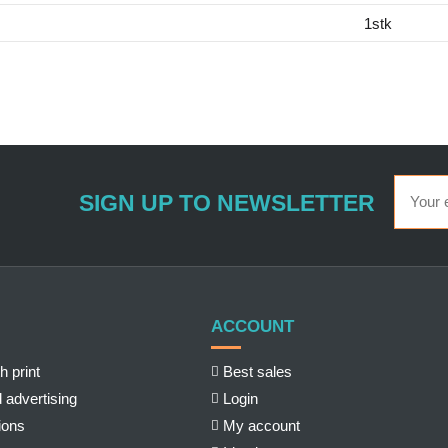
1stk
SIGN UP TO NEWSLETTER
ACCOUNT
h print
Best sales
 advertising
Login
ions
My account